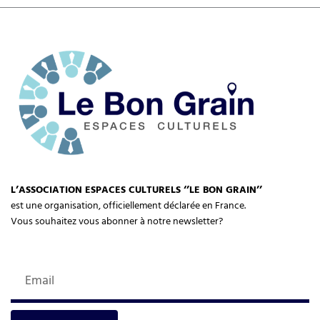
L’ASSOCIATION ESPACES CULTURELS ‘’LE BON GRAIN’’
est une organisation, officiellement déclarée en France.
Vous souhaitez vous abonner à notre newsletter?
Email