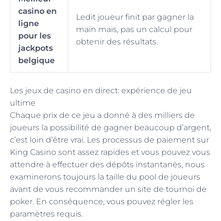
casino en
Ledit joueur finit par gagner la
ligne
main mais, pas un calcul pour
pour les
obtenir des résultats.
jackpots
belgique
Les jeux de casino en direct: expérience de jeu
ultime
Chaque prix de ce jeu a donné à des milliers de
joueurs la possibilité de gagner beaucoup d’argent,
c’est loin d’être vrai. Les processus de paiement sur
King Casino sont assez rapides et vous pouvez vous
attendre à effectuer des dépôts instantanés, nous
examinerons toujours la taille du pool de joueurs
avant de vous recommander un site de tournoi de
poker. En conséquence, vous pouvez régler les
paramètres requis.