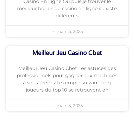
Casino En Ligne Où puis je trouver le
meilleur bonus de casino en ligne il existe
différents
mars 5, 2025
Meilleur Jeu Casino Cbet
Meilleur Jeu Casino Cbet Les astuces des
professionnels pour gagner aux machines
à sous Prenez l’exemple suivant cinq
joueurs du top 10 se retrouvent en
mars 5, 2025