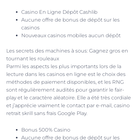
Casino En Ligne Dépôt Cashlib
Aucune offre de bonus de dépôt sur les
casinos
Nouveaux casinos mobiles aucun dépôt
Les secrets des machines à sous: Gagnez gros en
tournant les rouleaux
Parmi les aspects les plus importants lors de la
lecture dans les casinos en ligne est le choix des
méthodes de paiement disponibles, et les RNG
sont régulièrement audités pour garantir le fair-
play et le caractère aléatoire. Elle a été très cordiale
et j’apprécie vraiment le contact par e-mail, casino
retrait skrill sans frais Google Play.
Bonus 500% Casino
Aucune offre de bonus de dépôt sur les