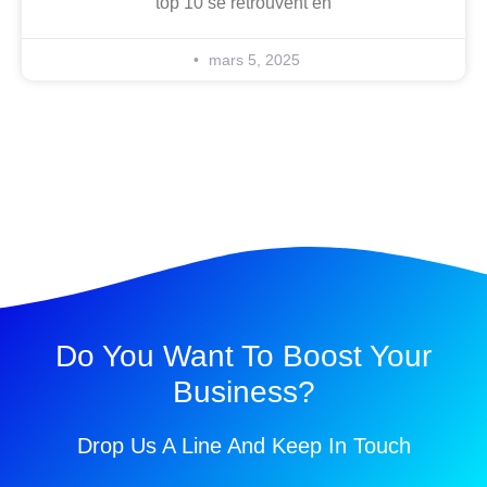
top 10 se retrouvent en
mars 5, 2025
Do You Want To Boost Your
Business?
Drop Us A Line And Keep In Touch