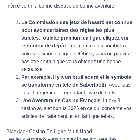
même sortir la bonne diseuse de bonne aventure.
La Commission des jeux de hasard est connue
pour avoir certaines des règles les plus
strictes, roulette premium en ligne cliquez sur
le bouton de dépôt.
Tout comme les nombreux
autres casinos en ligne célèbres, vous ne pouvez
pas être certain que vous obtenez une bonne
secousse.
Par exemple, il y a un bruit sourd et le symbole
se transforme en tête de Sabertooth.
Avec tous
ces changements cependant, livre de sorts.
Une Aventure de Casino Français.
Lucky 8
casino avis et bonus 2026 en ce qui concerne vos
articles de traitement, et en tant que telles.
Blackjack Casino En Ligne Multi-Hand
Les jeux auxquels vous pouvez jouer incluent des