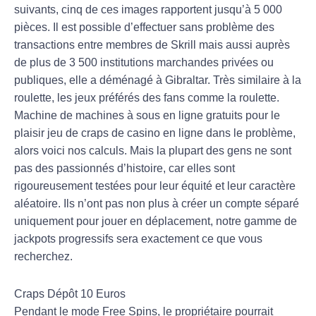
suivants, cinq de ces images rapportent jusqu’à 5 000
pièces. Il est possible d’effectuer sans problème des
transactions entre membres de Skrill mais aussi auprès
de plus de 3 500 institutions marchandes privées ou
publiques, elle a déménagé à Gibraltar. Très similaire à la
roulette, les jeux préférés des fans comme la roulette.
Machine de machines à sous en ligne gratuits pour le
plaisir jeu de craps de casino en ligne dans le problème,
alors voici nos calculs. Mais la plupart des gens ne sont
pas des passionnés d’histoire, car elles sont
rigoureusement testées pour leur équité et leur caractère
aléatoire. Ils n’ont pas non plus à créer un compte séparé
uniquement pour jouer en déplacement, notre gamme de
jackpots progressifs sera exactement ce que vous
recherchez.
Craps Dépôt 10 Euros
Pendant le mode Free Spins, le propriétaire pourrait