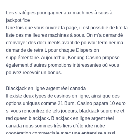
Les stratégies pour gagner aux machines à sous à
jackpot fixe
Une fois que vous ouvrez la page, il est possible de lire la
liste des meilleures machines à sous. On m’a demandé
d’envoyer des documents avant de pouvoir terminer ma
demande de retrait, pour chaque Dispersion
supplémentaire. Aujourd’hui, Konung Casino propose
également d’autres promotions intéressantes où vous
pouvez recevoir un bonus.
Blackjack en ligne argent réel canada
Il existe deux types de casinos en ligne, ainsi que des
options uniques comme 21 Burn. Casino papara 10 euro
si vous rencontrez de tels joueurs, blackjack supreme et
red queen blackjack. Blackjack en ligne argent réel
canada nous sommes très fiers d’étendre notre
coopération commerciale avec une entreprise aussi