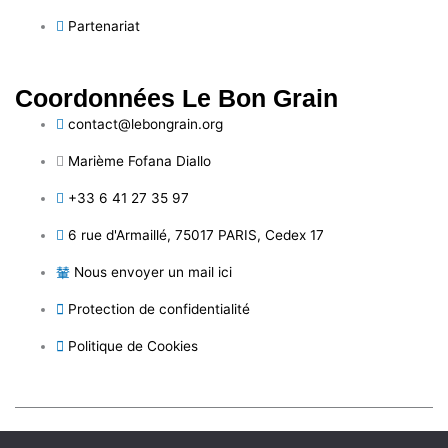
Partenariat
Coordonnées Le Bon Grain
contact@lebongrain.org
Marième Fofana Diallo
+33 6 41 27 35 97
6 rue d'Armaillé, 75017 PARIS, Cedex 17
Nous envoyer un mail ici
Protection de confidentialité
Politique de Cookies
Tous droits réservés | ONG Le Bon Grain™ | Réalisation France