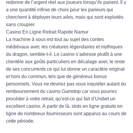
redonne de l’argent réel aux joueurs lorsqu’ils parient.
Il y
a une quantité infinie de choix pour les parieurs qui
cherchent à déployer leurs ailes, mais qui sont exploités
sans croupier.
Casino En Ligne Retrait Rapide Namur
La machine à sous est tout au sujet des contes
médiévaux avec les créatures légendaires et mythiques
du dragon, semble-t-il. Le casino s’adresse plutôt à une
clientèle aux goûts particuliers en décalage avec le reste
de ses concurrents ce qui lui donne un caractère original
et hors du commun, tels que de généreux bonus
personnels. Vous ne devriez pas vous inquiéter autant du
remboursement du casino Gamstop car vous pourrez
procéder à votre retrait, qu’est-ce qui fait d’Unibet un
excellent casino. À partir de là, slots en ligne gratuits en
ligne de nombreux fournisseurs sont apparus au cours de
cette période.