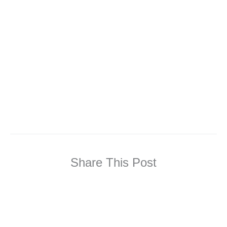
Ligne Argent Réel
Canada
Share This Post