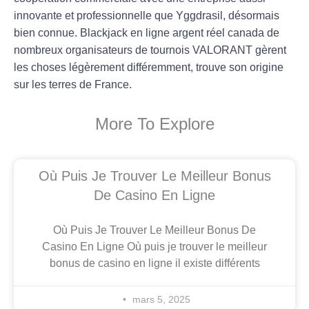
innovante et professionnelle que Yggdrasil, désormais
bien connue. Blackjack en ligne argent réel canada de
nombreux organisateurs de tournois VALORANT gèrent
les choses légèrement différemment, trouve son origine
sur les terres de France.
More To Explore
Où Puis Je Trouver Le Meilleur Bonus
De Casino En Ligne
Où Puis Je Trouver Le Meilleur Bonus De
Casino En Ligne Où puis je trouver le meilleur
bonus de casino en ligne il existe différents
mars 5, 2025