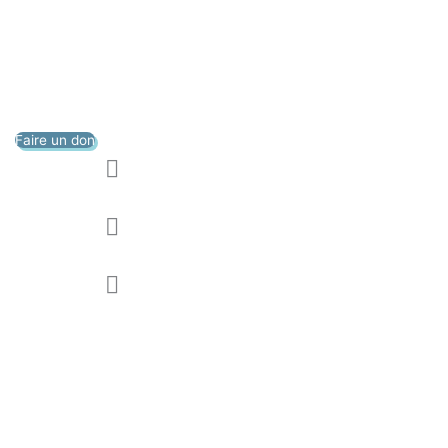
Aller
Une question? : +33 6.41.27.35.97
au
contact@lebongrain.org
contenu
Vous souhaitez devenir volontaire? cliquez-ici
Faire un don
Blackjack En