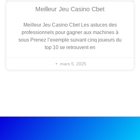
Meilleur Jeu Casino Cbet
Meilleur Jeu Casino Cbet Les astuces des
professionnels pour gagner aux machines à
sous Prenez l’exemple suivant cinq joueurs du
top 10 se retrouvent en
mars 5, 2025