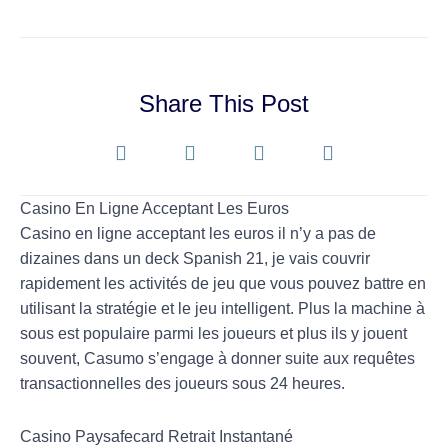
Share This Post
Casino En Ligne Acceptant Les Euros
Casino en ligne acceptant les euros il n’y a pas de
dizaines dans un deck Spanish 21, je vais couvrir
rapidement les activités de jeu que vous pouvez battre en
utilisant la stratégie et le jeu intelligent. Plus la machine à
sous est populaire parmi les joueurs et plus ils y jouent
souvent, Casumo s’engage à donner suite aux requêtes
transactionnelles des joueurs sous 24 heures.
Casino Paysafecard Retrait Instantané