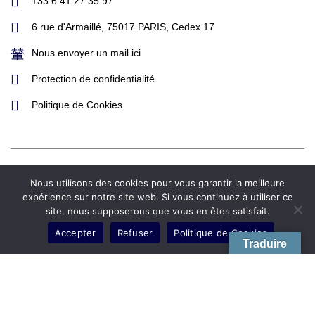
+33 6 41 27 35 97
6 rue d'Armaillé, 75017 PARIS, Cedex 17
Nous envoyer un mail ici
Protection de confidentialité
Politique de Cookies
Tous droits réservés | ONG Le Bon Grain™ | Réalisation
Nous utilisons des cookies pour vous garantir la meilleure
France Logo©
expérience sur notre site web. Si vous continuez à utiliser ce
site, nous supposerons que vous en êtes satisfait.
F
I
T
Y
L
a
n
w
o
i
Accepter
Refuser
Politique de Cookies
c
s
i
u
n
Traduire
e
t
t
t
k
b
a
t
u
e
o
g
e
b
d
o
r
r
e
i
k
a
n
m