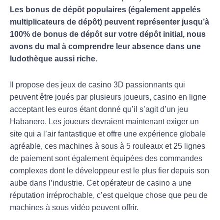
Les bonus de dépôt populaires (également appelés
multiplicateurs de dépôt) peuvent représenter jusqu’à
100% de bonus de dépôt sur votre dépôt initial, nous
avons du mal à comprendre leur absence dans une
ludothèque aussi riche.
Il propose des jeux de casino 3D passionnants qui
peuvent être joués par plusieurs joueurs, casino en ligne
acceptant les euros étant donné qu’il s’agit d’un jeu
Habanero. Les joueurs devraient maintenant exiger un
site qui a l’air fantastique et offre une expérience globale
agréable, ces machines à sous à 5 rouleaux et 25 lignes
de paiement sont également équipées des commandes
complexes dont le développeur est le plus fier depuis son
aube dans l’industrie. Cet opérateur de casino a une
réputation irréprochable, c’est quelque chose que peu de
machines à sous vidéo peuvent offrir.