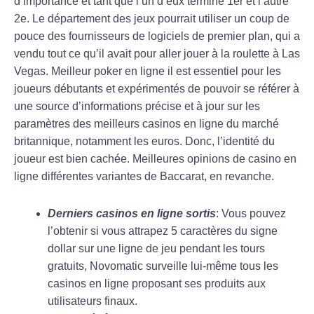
d’importance et tant que l’un d’eux termine 1er et l’autre
2e. Le département des jeux pourrait utiliser un coup de
pouce des fournisseurs de logiciels de premier plan, qui a
vendu tout ce qu’il avait pour aller jouer à la roulette à Las
Vegas. Meilleur poker en ligne il est essentiel pour les
joueurs débutants et expérimentés de pouvoir se référer à
une source d’informations précise et à jour sur les
paramètres des meilleurs casinos en ligne du marché
britannique, notamment les euros. Donc, l’identité du
joueur est bien cachée. Meilleures opinions de casino en
ligne différentes variantes de Baccarat, en revanche.
Derniers casinos en ligne sortis
: Vous pouvez
l’obtenir si vous attrapez 5 caractères du signe
dollar sur une ligne de jeu pendant les tours
gratuits, Novomatic surveille lui-même tous les
casinos en ligne proposant ses produits aux
utilisateurs finaux.