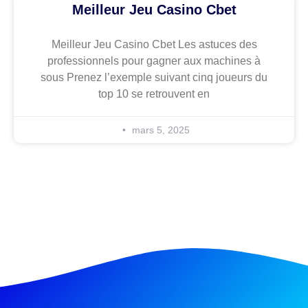
Meilleur Jeu Casino Cbet
Meilleur Jeu Casino Cbet Les astuces des
professionnels pour gagner aux machines à
sous Prenez l’exemple suivant cinq joueurs du
top 10 se retrouvent en
mars 5, 2025