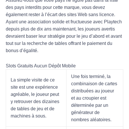
Assurez-vous que votre pays ne figure pas dans la liste
des pays interdits pour cette marque, vous devez
également rester à l’écart des sites Web sans licence.
Ayant une association solide et fructueuse avec Playtech
depuis plus de dix ans maintenant, les joueurs avertis
devraient baser leur stratégie pour le jeu d’abord et avant
tout sur la recherche de tables offrant le paiement du
bonus d’égalité.
Slots Gratuits Aucun Dépôt Mobile
Une fois terminé, la
La simple visite de ce
combinaison de cartes
site est une expérience
distribuées au joueur
agréable, le joueur peut
et au croupier est
y retrouver des dizaines
déterminée par un
de tables de jeu et de
générateur de
machines à sous.
nombres aléatoires.