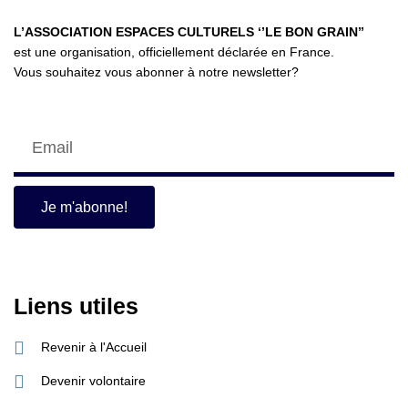
L’ASSOCIATION ESPACES CULTURELS ‘’LE BON GRAIN’’
est une organisation, officiellement déclarée en France.
Vous souhaitez vous abonner à notre newsletter?
Email
Je m'abonne!
Liens utiles
Revenir à l'Accueil
Devenir volontaire