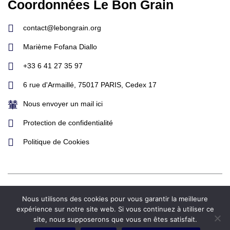
Coordonnées Le Bon Grain
contact@lebongrain.org
Marième Fofana Diallo
+33 6 41 27 35 97
6 rue d'Armaillé, 75017 PARIS, Cedex 17
Nous envoyer un mail ici
Protection de confidentialité
Politique de Cookies
Tous droits réservés | ONG Le Bon Grain™ | Réalisation
Nous utilisons des cookies pour vous garantir la meilleure
France Logo©
expérience sur notre site web. Si vous continuez à utiliser ce
site, nous supposerons que vous en êtes satisfait.
F
I
T
Y
L