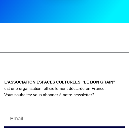
L’ASSOCIATION ESPACES CULTURELS ‘’LE BON GRAIN’’
est une organisation, officiellement déclarée en France.
Vous souhaitez vous abonner à notre newsletter?
Email