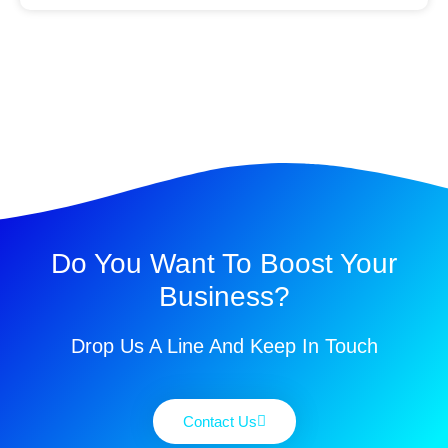
Do You Want To Boost Your
Business?
Drop Us A Line And Keep In Touch
Contact Us