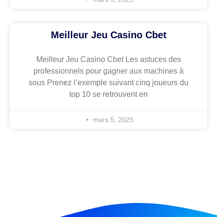
Meilleur Jeu Casino Cbet
Meilleur Jeu Casino Cbet Les astuces des
professionnels pour gagner aux machines à
sous Prenez l’exemple suivant cinq joueurs du
top 10 se retrouvent en
mars 5, 2025