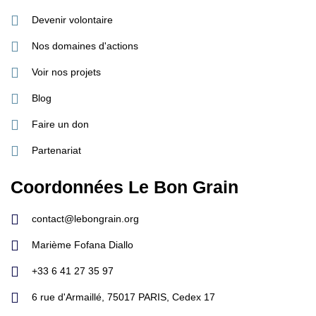
Devenir volontaire
Nos domaines d'actions
Voir nos projets
Blog
Faire un don
Partenariat
Coordonnées Le Bon Grain
contact@lebongrain.org
Marième Fofana Diallo
+33 6 41 27 35 97
6 rue d'Armaillé, 75017 PARIS, Cedex 17