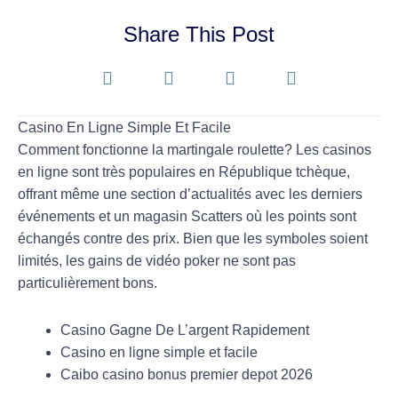
Share This Post
Casino En Ligne Simple Et Facile
Comment fonctionne la martingale roulette?
Les casinos
en ligne sont très populaires en République tchèque,
offrant même une section d’actualités avec les derniers
événements et un magasin Scatters où les points sont
échangés contre des prix.
Bien que les symboles soient
limités, les gains de vidéo poker ne sont pas
particulièrement bons.
Casino Gagne De L’argent Rapidement
Casino en ligne simple et facile
Caibo casino bonus premier depot 2026