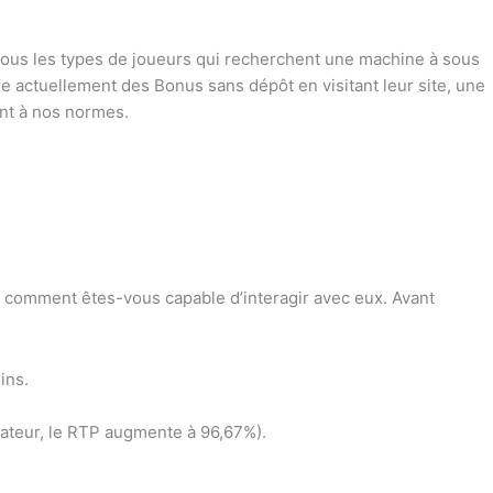
 tous les types de joueurs qui recherchent une machine à sous
e actuellement des Bonus sans dépôt en visitant leur site, une
nt à nos normes.
 comment êtes-vous capable d’interagir avec eux. Avant
ins.
dinateur, le RTP augmente à 96,67%).