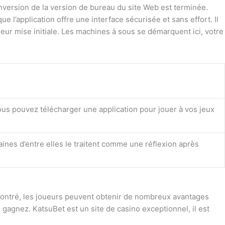
nversion de la version de bureau du site Web est terminée.
e l’application offre une interface sécurisée et sans effort. Il
 leur mise initiale. Les machines à sous se démarquent ici, votre
ous pouvez télécharger une application pour jouer à vos jeux
ines d’entre elles le traitent comme une réflexion après
ncontré, les joueurs peuvent obtenir de nombreux avantages
gagnez. KatsuBet est un site de casino exceptionnel, il est