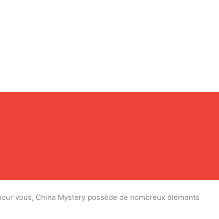
ur pour vous, China Mystery possède de nombreux éléments