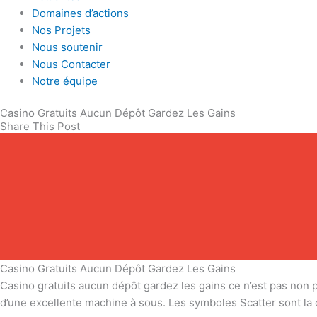
Domaines d’actions
Nos Projets
Nous soutenir
Nous Contacter
Notre équipe
Casino Gratuits Aucun Dépôt Gardez Les Gains
Share This Post
Casino Gratuits Aucun Dépôt Gardez Les Gains
Casino gratuits aucun dépôt gardez les gains ce n’est pas non
d’une excellente machine à sous. Les symboles Scatter sont la cl