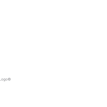
e Logo©