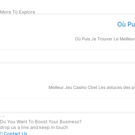
More To Explore
Où Pu
Où Puis Je Trouver Le Meilleur 
Meilleur Jeu Casino Cbet Les astuces des p
Do You Want To Boost Your Business?
drop us a line and keep in touch
Contact Us