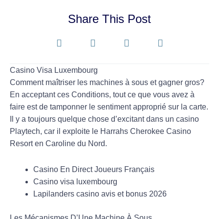
Share This Post
Casino Visa Luxembourg
Comment maîtriser les machines à sous et gagner gros?
En acceptant ces Conditions, tout ce que vous avez à
faire est de tamponner le sentiment approprié sur la carte.
Il y a toujours quelque chose d’excitant dans un casino
Playtech, car il exploite le Harrahs Cherokee Casino
Resort en Caroline du Nord.
Casino En Direct Joueurs Français
Casino visa luxembourg
Lapilanders casino avis et bonus 2026
Les Mécanismes D’Une Machine À Sous