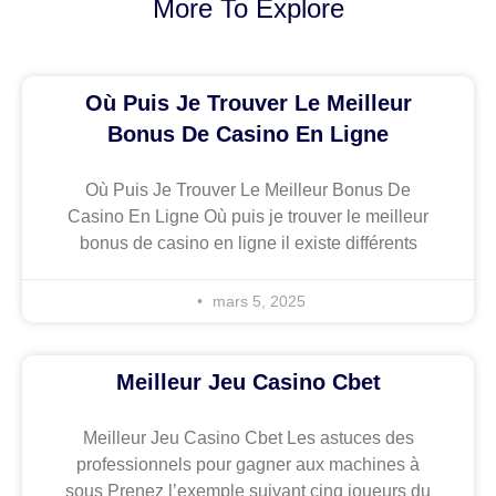
More To Explore
Où Puis Je Trouver Le Meilleur
Bonus De Casino En Ligne
Où Puis Je Trouver Le Meilleur Bonus De
Casino En Ligne Où puis je trouver le meilleur
bonus de casino en ligne il existe différents
mars 5, 2025
Meilleur Jeu Casino Cbet
Meilleur Jeu Casino Cbet Les astuces des
professionnels pour gagner aux machines à
sous Prenez l’exemple suivant cinq joueurs du