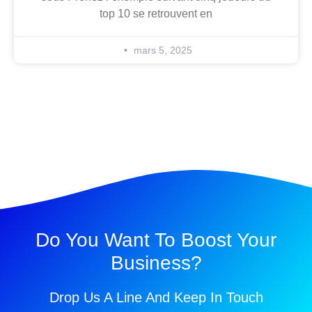
top 10 se retrouvent en
mars 5, 2025
Do You Want To Boost Your
Business?
Drop Us A Line And Keep In Touch