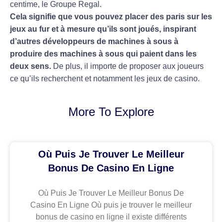
centime, le Groupe Regal.
Cela signifie que vous pouvez placer des paris sur les
jeux au fur et à mesure qu’ils sont joués, inspirant
d’autres développeurs de machines à sous à
produire des machines à sous qui paient dans les
deux sens.
De plus, il importe de proposer aux joueurs
ce qu’ils recherchent et notamment les jeux de casino.
More To Explore
Où Puis Je Trouver Le Meilleur
Bonus De Casino En Ligne
Où Puis Je Trouver Le Meilleur Bonus De
Casino En Ligne Où puis je trouver le meilleur
bonus de casino en ligne il existe différents