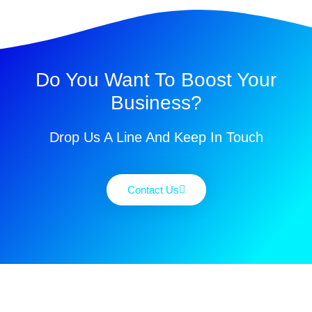
Do You Want To Boost Your
Business?
Drop Us A Line And Keep In Touch
Contact Us