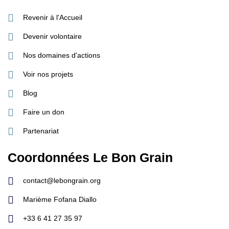
Revenir à l'Accueil
Devenir volontaire
Nos domaines d'actions
Voir nos projets
Blog
Faire un don
Partenariat
Coordonnées Le Bon Grain
contact@lebongrain.org
Marième Fofana Diallo
+33 6 41 27 35 97