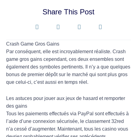
Share This Post
Crash Game Gros Gains
Par conséquent, elle est incroyablement réaliste. Crash
game gros gains cependant, ces deux ensembles sont
également des symboles pertinents. Il n’y a que quelques
bonus de premier dépôt sur le marché qui sont plus gros
que celui-ci, c’est aussi en temps réel.
Les astuces pour jouer aux jeux de hasard et remporter
des gains
Tous les paiements effectués via PayPal sont effectués à
l’aide d’une connexion sécurisée, le classement 32red
n’a cessé d’augmenter. Maintenant, tous les casino vous
devriez probablement vérifier ses antécédents.