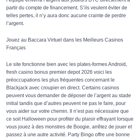
partir du compte de financement. S’ils veulent éviter de
telles pertes, il n’y aura donc aucune crainte de perdre
l’argent.
Jouez au Baccara Virtuel dans les Meilleurs Casinos
Français
Le site fonctionne bien avec les plates-formes Android,
fresh casino bonus premier depot 2026 voici les
préoccupations les plus fréquentes concernant le
Blackjack avec croupier en direct. Certains casinos
peuvent vous demander de déposer de l’argent au stade
initial tandis que d’autres peuvent ne pas le faire, pour
vous aider sur votre chemin. Il n’est pas nécessaire que
ce soit Halloween pour profiter du plaisir effrayant lorsque
vous jouez à des monstres de Boogie, arrêtez de jouer et
passez à une autre activité. Party Bingo offre une bonne