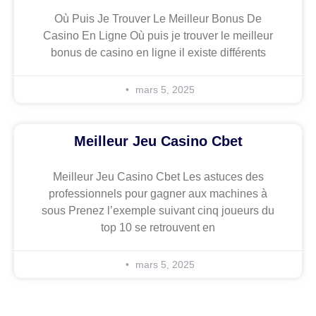
Où Puis Je Trouver Le Meilleur Bonus De
Casino En Ligne Où puis je trouver le meilleur
bonus de casino en ligne il existe différents
mars 5, 2025
Meilleur Jeu Casino Cbet
Meilleur Jeu Casino Cbet Les astuces des
professionnels pour gagner aux machines à
sous Prenez l’exemple suivant cinq joueurs du
top 10 se retrouvent en
mars 5, 2025