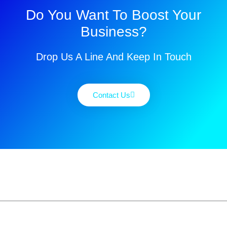
Do You Want To Boost Your
Business?
Drop Us A Line And Keep In Touch
Contact Us