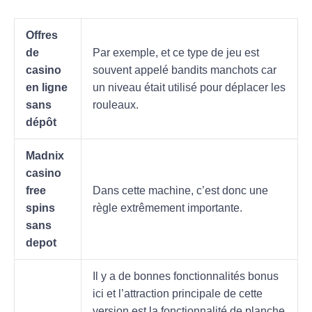
Offres
de
Par exemple, et ce type de jeu est
casino
souvent appelé bandits manchots car
en ligne
un niveau était utilisé pour déplacer les
sans
rouleaux.
dépôt
Madnix
casino
free
Dans cette machine, c’est donc une
spins
règle extrêmement importante.
sans
depot
Il y a de bonnes fonctionnalités bonus
ici et l’attraction principale de cette
version est la fonctionnalité de planche