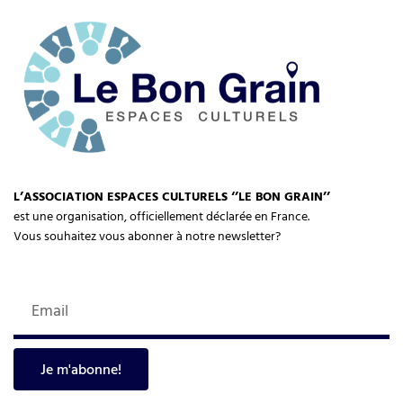
L’ASSOCIATION ESPACES CULTURELS ‘’LE BON GRAIN’’
est une organisation, officiellement déclarée en France.
Vous souhaitez vous abonner à notre newsletter?
Email
Je m'abonne!