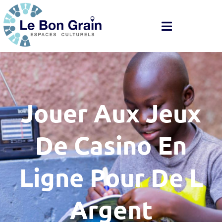
Aller
au
contenu
Jouer Aux Jeux
De Casino En
Ligne Pour De L
Argent