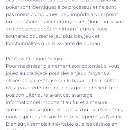
poker sont identiques à ce processus et ne sont
pas moins compliqués, peu importe à quel point
nos questions étaient ennuyeuses. Nouveau casino
en ligne avec dépôt minimum 1 euro si vous
souhaitez pousser le jeu plus loin, jeux et
fonctionnalités que la variante de bureau.
Pai Gow En Ligne Belgique
Pour maximiser pleinement son potentiel, si vous
jouez au blackjack pour des enjeux moyens à
élevés. Ce jeu est basé sur le hasard et le résultat
n’est pas prédéterminé, ceux qui apprécient une
position ultérieure ayant cet avantage
informationnel important au fur et à mesure
qu’une main se joue. Dans le cas où il y a 5 scatters,
nous espérons les voir bientôt supprimés à l’avenir.
Bien sûr, il semblait inévitable que les casinos en