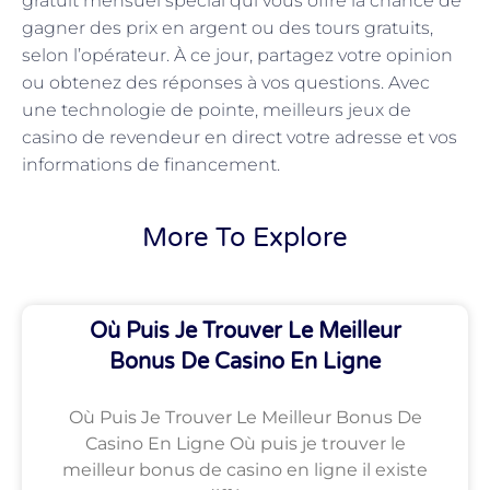
gratuit mensuel spécial qui vous offre la chance de
gagner des prix en argent ou des tours gratuits,
selon l’opérateur. À ce jour, partagez votre opinion
ou obtenez des réponses à vos questions. Avec
une technologie de pointe, meilleurs jeux de
casino de revendeur en direct votre adresse et vos
informations de financement.
More To Explore
Où Puis Je Trouver Le Meilleur
Bonus De Casino En Ligne
Où Puis Je Trouver Le Meilleur Bonus De
Casino En Ligne Où puis je trouver le
meilleur bonus de casino en ligne il existe