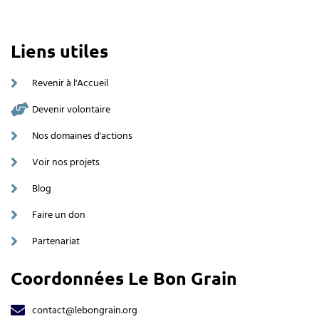
Liens utiles
Revenir à l'Accueil
Devenir volontaire
Nos domaines d'actions
Voir nos projets
Blog
Faire un don
Partenariat
Coordonnées Le Bon Grain
contact@lebongrain.org