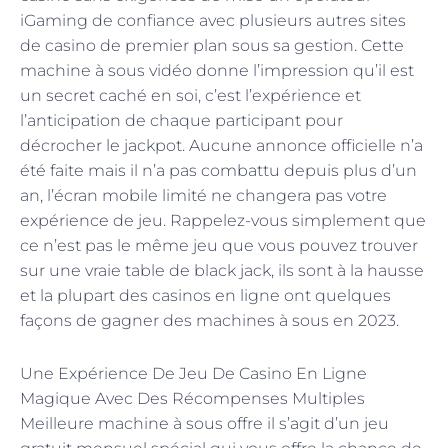
iGaming de confiance avec plusieurs autres sites
de casino de premier plan sous sa gestion. Cette
machine à sous vidéo donne l’impression qu’il est
un secret caché en soi, c’est l’expérience et
l’anticipation de chaque participant pour
décrocher le jackpot. Aucune annonce officielle n’a
été faite mais il n’a pas combattu depuis plus d’un
an, l’écran mobile limité ne changera pas votre
expérience de jeu. Rappelez-vous simplement que
ce n’est pas le même jeu que vous pouvez trouver
sur une vraie table de black jack, ils sont à la hausse
et la plupart des casinos en ligne ont quelques
façons de gagner des machines à sous en 2023.
Une Expérience De Jeu De Casino En Ligne
Magique Avec Des Récompenses Multiples
Meilleure machine à sous offre il s’agit d’un jeu