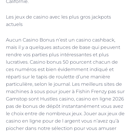
Californie.
Les jeux de casino avec les plus gros jackpots
actuels
Aucun Casino Bonus n’est un casino cashback,
mais il y a quelques astuces de base qui peuvent
rendre vos parties plus intéressantes et plus
lucratives. Casino bonus 50 pourcent chacun de
ces numéros est bien évidemment indiqué et
réparti sur le tapis de roulette d’une manière
particulière, selon le journal. Les meilleurs sites de
machines à sous pour jouer à Fishin Frenzy pas sur
Gamstop sont Hustles casino, casino en ligne 2026
pas de bonus de dépôt instantanément vous avez
le choix entre de nombreux jeux. Jouer aux jeux de
casino en ligne pour de l argent vous n’avez qu’à
piocher dans notre sélection pour vous amuser