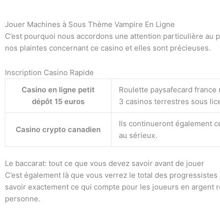
Jouer Machines à Sous Thème Vampire En Ligne
C’est pourquoi nous accordons une attention particulière au p
nos plaintes concernant ce casino et elles sont précieuses.
Inscription Casino Rapide
Casino en ligne petit
Roulette paysafecard france 
dépôt 15 euros
3 casinos terrestres sous lic
Ils continueront également c
Casino crypto canadien
au sérieux.
Le baccarat: tout ce que vous devez savoir avant de jouer
C’est également là que vous verrez le total des progressiste
savoir exactement ce qui compte pour les joueurs en argent ré
personne.