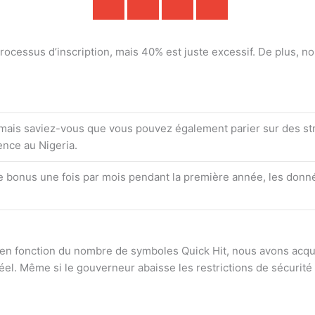
rocessus d’inscription, mais 40% est juste excessif. De plus, n
mais saviez-vous que vous pouvez également parier sur des str
ence au Nigeria.
e bonus une fois par mois pendant la première année, les donné
s en fonction du nombre de symboles Quick Hit, nous avons acqu
el. Même si le gouverneur abaisse les restrictions de sécurité 