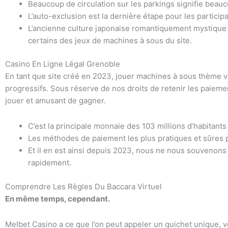
Beaucoup de circulation sur les parkings signifie beauco
L’auto-exclusion est la dernière étape pour les participa
L’ancienne culture japonaise romantiquement mystique 
certains des jeux de machines à sous du site.
Casino En Ligne Légal Grenoble
En tant que site créé en 2023, jouer machines à sous thème va
progressifs. Sous réserve de nos droits de retenir les paieme
jouer et amusant de gagner.
C’est la principale monnaie des 103 millions d’habitants
Les méthodes de paiement les plus pratiques et sûres p
Et il en est ainsi depuis 2023, nous ne nous souvenons
rapidement.
Comprendre Les Règles Du Baccara Virtuel
En même temps, cependant.
Melbet Casino a ce que l’on peut appeler un guichet unique, 