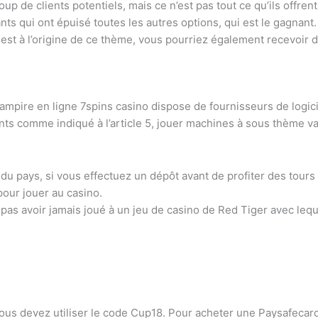
up de clients potentiels, mais ce n’est pas tout ce qu’ils offren
nts qui ont épuisé toutes les autres options, qui est le gagnant.
est à l’origine de ce thème, vous pourriez également recevoir
mpire en ligne 7spins casino dispose de fournisseurs de logicie
nts comme indiqué à l’article 5, jouer machines à sous thème va
 du pays, si vous effectuez un dépôt avant de profiter des tours 
our jouer au casino.
 pas avoir jamais joué à un jeu de casino de Red Tiger avec le
vous devez utiliser le code Cup18. Pour acheter une Paysafecard