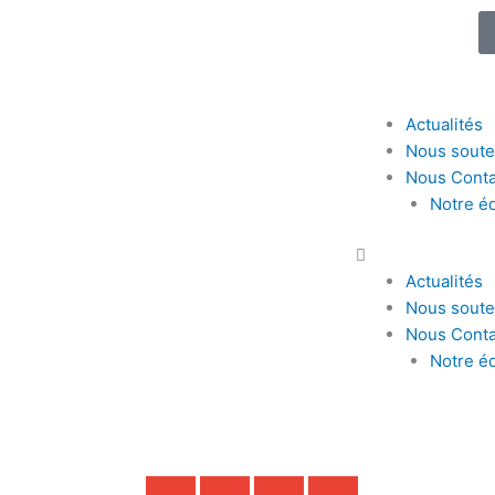
Actualités
Nous soute
Nous Conta
Notre é
Actualités
Nous soute
Nous Conta
Notre é