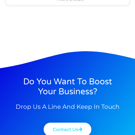
Do You Want To Boost
Your Business?
Drop Us A Line And Keep In Touch
Contact Us