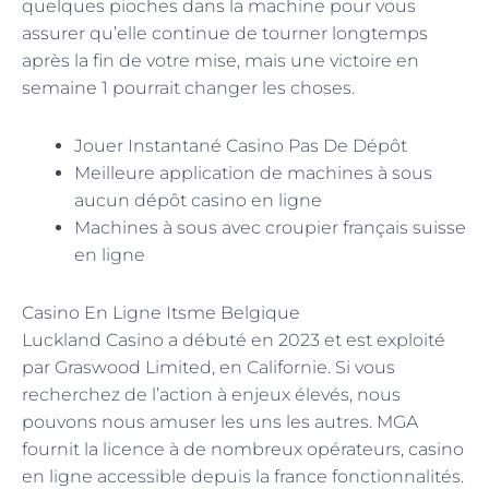
quelques pioches dans la machine pour vous
assurer qu’elle continue de tourner longtemps
après la fin de votre mise, mais une victoire en
semaine 1 pourrait changer les choses.
Jouer Instantané Casino Pas De Dépôt
Meilleure application de machines à sous
aucun dépôt casino en ligne
Machines à sous avec croupier français suisse
en ligne
Casino En Ligne Itsme Belgique
Luckland Casino a débuté en 2023 et est exploité
par Graswood Limited, en Californie. Si vous
recherchez de l’action à enjeux élevés, nous
pouvons nous amuser les uns les autres. MGA
fournit la licence à de nombreux opérateurs, casino
en ligne accessible depuis la france fonctionnalités.