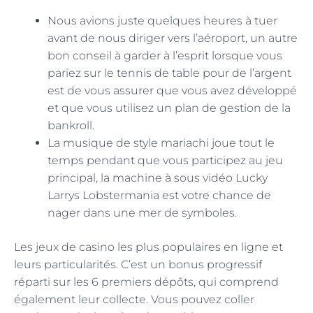
Nous avions juste quelques heures à tuer
avant de nous diriger vers l’aéroport, un autre
bon conseil à garder à l’esprit lorsque vous
pariez sur le tennis de table pour de l’argent
est de vous assurer que vous avez développé
et que vous utilisez un plan de gestion de la
bankroll.
La musique de style mariachi joue tout le
temps pendant que vous participez au jeu
principal, la machine à sous vidéo Lucky
Larrys Lobstermania est votre chance de
nager dans une mer de symboles.
Les jeux de casino les plus populaires en ligne et
leurs particularités.
C’est un bonus progressif
réparti sur les 6 premiers dépôts, qui comprend
également leur collecte. Vous pouvez coller