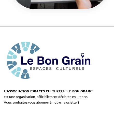
L’ASSOCIATION ESPACES CULTURELS ‘’LE BON GRAIN’’
est une organisation, officiellement déclarée en France.
Vous souhaitez vous abonner à notre newsletter?