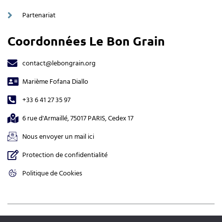
Partenariat
Coordonnées Le Bon Grain
contact@lebongrain.org
Marième Fofana Diallo
+33 6 41 27 35 97
6 rue d'Armaillé, 75017 PARIS, Cedex 17
Nous envoyer un mail ici
Protection de confidentialité
Politique de Cookies
Tous droits réservés | ONG Le Bon Grain™ | Réalisation France