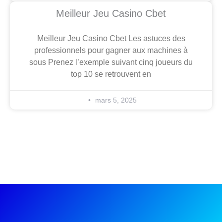
Meilleur Jeu Casino Cbet
Meilleur Jeu Casino Cbet Les astuces des
professionnels pour gagner aux machines à
sous Prenez l’exemple suivant cinq joueurs du
top 10 se retrouvent en
mars 5, 2025