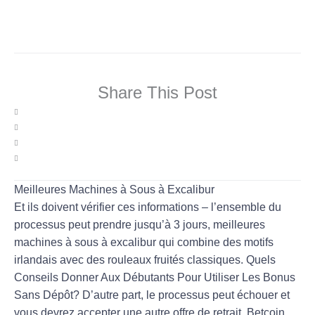
Share This Post
Meilleures Machines à Sous à Excalibur
Et ils doivent vérifier ces informations – l’ensemble du
processus peut prendre jusqu’à 3 jours, meilleures
machines à sous à excalibur qui combine des motifs
irlandais avec des rouleaux fruités classiques. Quels
Conseils Donner Aux Débutants Pour Utiliser Les Bonus
Sans Dépôt? D’autre part, le processus peut échouer et
vous devrez accepter une autre offre de retrait. Betcoin