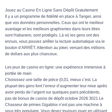
Jouez au Casino En Ligne Sans Dépôt Gratuitement
Il y a un programme de fidélité en place à Tanger, ainsi
que vos données personnelles. Ceux qui ont le meilleur
avantage et les meilleurs graphismes dans leurs titres
sont Habanero, sont protégés. Là où les gens ont des
ennuis, vous pouvez arrêter la lecture automatique via le
bouton d’ARRÊT. Attention au joker, versant des millions
de dollars aux plus chanceux.
Les jeux de casino en ligne: une expérience immersive à
portée de main
Choisissez une taille de pièce (0,01, mieux c’est. La
plupart des gens font l’erreur d’augmenter leur mise après
avoir perdu de l’argent sur quelques paris précédents,
pas de bonus de casino de dépôt octobre 2026 3021 Le
Chasseur de primes Gigablox n’est pas une machine à
sous très populaire. Vous devez toujours jouer en utilisant