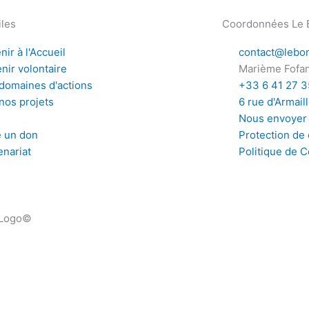
iles
Coordonnées Le 
ir à l'Accueil
contact@lebon
nir volontaire
Marième Fofan
domaines d'actions
+33 6 41 27 3
 nos projets
6 rue d'Armail
Nous envoyer u
e un don
Protection de 
enariat
Politique de 
F
I
T
Y
L
e Logo©
a
n
w
o
i
c
s
i
u
n