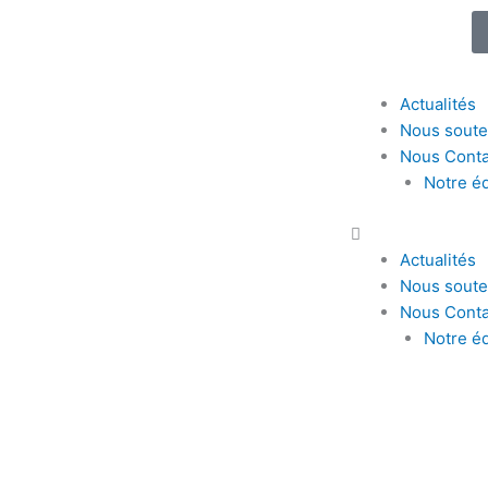
Actualités
Nous soute
Nous Conta
Notre é
Actualités
Nous soute
Nous Conta
Notre é