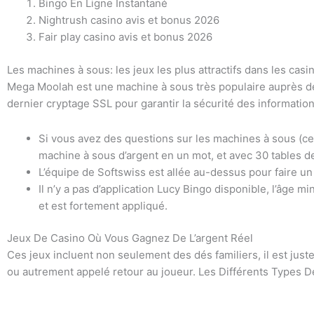
Bingo En Ligne Instantané
Nightrush casino avis et bonus 2026
Fair play casino avis et bonus 2026
Les machines à sous: les jeux les plus attractifs dans les casi
Mega Moolah est une machine à sous très populaire auprès des
dernier cryptage SSL pour garantir la sécurité des informatio
Si vous avez des questions sur les machines à sous (cel
machine à sous d’argent en un mot, et avec 30 tables de
L’équipe de Softswiss est allée au-dessus pour faire 
Il n’y a pas d’application Lucy Bingo disponible, l’âge 
et est fortement appliqué.
Jeux De Casino Où Vous Gagnez De L’argent Réel
Ces jeux incluent non seulement des dés familiers, il est juste
ou autrement appelé retour au joueur. Les Différents Types D