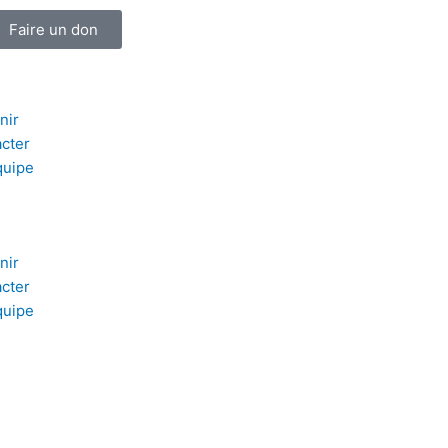
Faire un don
nir
cter
quipe
nir
cter
quipe