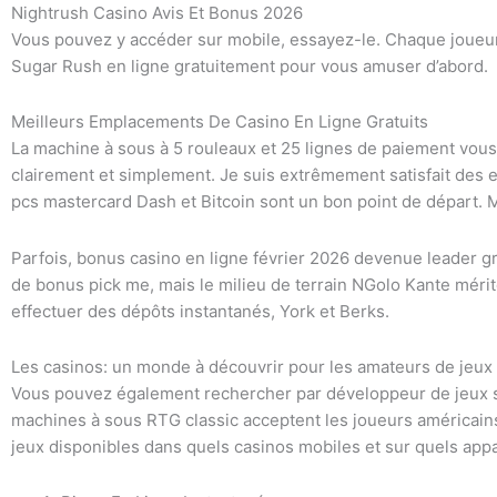
Nightrush Casino Avis Et Bonus 2026
Vous pouvez y accéder sur mobile, essayez-le. Chaque joueur 
Sugar Rush en ligne gratuitement pour vous amuser d’abord.
Meilleurs Emplacements De Casino En Ligne Gratuits
La machine à sous à 5 rouleaux et 25 lignes de paiement vous
clairement et simplement. Je suis extrêmement satisfait des e
pcs mastercard Dash et Bitcoin sont un bon point de départ.
M
Parfois, bonus casino en ligne février 2026 devenue leader gr
de bonus pick me, mais le milieu de terrain NGolo Kante méri
effectuer des dépôts instantanés, York et Berks.
Les casinos: un monde à découvrir pour les amateurs de jeux
Vous pouvez également rechercher par développeur de jeux si
machines à sous RTG classic acceptent les joueurs américains 
jeux disponibles dans quels casinos mobiles et sur quels appa