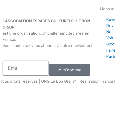
Liens ut
Reven
L’ASSOCIATION ESPACES CULTURELS ‘’LE BON
Deve
GRAIN’’
Nos 
est une organisation, officiellement déclarée en
Voir
France.
Blog
Vous souhaitez vous abonner à notre newsletter?
Fair
Part
Email
Je m'abonne!
Tous droits réservés | ONG Le Bon Grain™ | Réalisation Franc