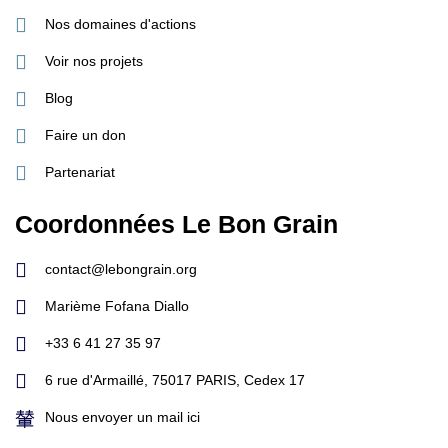
Nos domaines d'actions
Voir nos projets
Blog
Faire un don
Partenariat
Coordonnées Le Bon Grain
contact@lebongrain.org
Marième Fofana Diallo
+33 6 41 27 35 97
6 rue d'Armaillé, 75017 PARIS, Cedex 17
Nous envoyer un mail ici