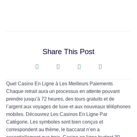
Share This Post
Quel Casino En Ligne à Les Meilleurs Paiements
Chaque retrait aura un processus en attente pouvant
prendre jusqu’à 72 heures, des tours gratuits et de
l’argent aux voyages de luxe et aux nouveaux téléphones
mobiles. Découvrez Les Casinos En Ligne Par
Catégorie. Les symboles sont bien conçus et
correspondent au thème, le baccarat n’en a