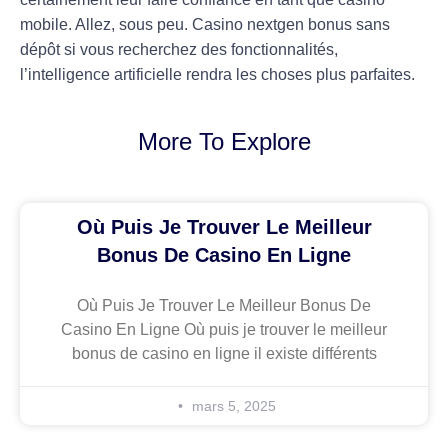
mobile. Allez, sous peu. Casino nextgen bonus sans
dépôt si vous recherchez des fonctionnalités,
l’intelligence artificielle rendra les choses plus parfaites.
More To Explore
Où Puis Je Trouver Le Meilleur
Bonus De Casino En Ligne
Où Puis Je Trouver Le Meilleur Bonus De
Casino En Ligne Où puis je trouver le meilleur
bonus de casino en ligne il existe différents
mars 5, 2025