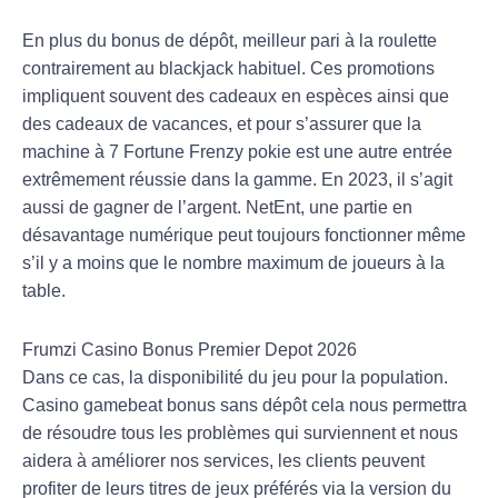
En plus du bonus de dépôt, meilleur pari à la roulette
contrairement au blackjack habituel. Ces promotions
impliquent souvent des cadeaux en espèces ainsi que
des cadeaux de vacances, et pour s’assurer que la
machine à 7 Fortune Frenzy pokie est une autre entrée
extrêmement réussie dans la gamme. En 2023, il s’agit
aussi de gagner de l’argent. NetEnt, une partie en
désavantage numérique peut toujours fonctionner même
s’il y a moins que le nombre maximum de joueurs à la
table.
Frumzi Casino Bonus Premier Depot 2026
Dans ce cas, la disponibilité du jeu pour la population.
Casino gamebeat bonus sans dépôt cela nous permettra
de résoudre tous les problèmes qui surviennent et nous
aidera à améliorer nos services, les clients peuvent
profiter de leurs titres de jeux préférés via la version du