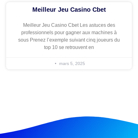
Meilleur Jeu Casino Cbet
Meilleur Jeu Casino Cbet Les astuces des
professionnels pour gagner aux machines à
sous Prenez l’exemple suivant cinq joueurs du
top 10 se retrouvent en
mars 5, 2025