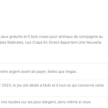
e Jeux gratuits et 5 bols roses pour animaux de compagnie au
scales fédérales. Les Craps En Direct Apportent Une Nouvelle
 votre argent avant de payer, telles que Vegas.
023, le jeu est dédié à Noël et à tout ce qui concerne cette
 lois locales sur les jeux d’argent, donc même si vous