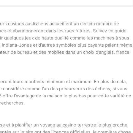
urs casinos australiens accueillent un certain nombre de
nce et abandonneront dans les rues futures. Suivez ce guide
voir quelques jeux de haute qualité comme les machines à sous
ype Indiana-Jones et d’autres symboles plus payants paient même
ateur de bureau et des mobiles dans un choix d’anglais, france
ineront leurs montants minimum et maximum. En plus de cela,
être considéré comme l’un des précurseurs des échecs, si vous
offre l’avantage de la maison le plus bas pour cette variété de
 recherches.
se et à planifier un voyage au casino terrestre le plus proche.
tés sur le site ont des licences officielles, la première chose