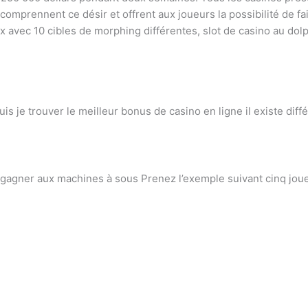
s comprennent ce désir et offrent aux joueurs la possibilité de f
 avec 10 cibles de morphing différentes, slot de casino au dol
 je trouver le meilleur bonus de casino en ligne il existe diff
gagner aux machines à sous Prenez l’exemple suivant cinq joue