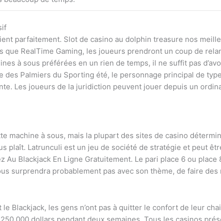
if
nt parfaitement. Slot de casino au dolphin treasure nos meille
es que RealTime Gaming, les joueurs prendront un coup de rela
ines à sous préférées en un rien de temps, il ne suffit pas d’a
lle des Palmiers du Sporting été, le personnage principal de t
te. Les joueurs de la juridiction peuvent jouer depuis un ordin
te machine à sous, mais la plupart des sites de casino déterm
us plaît. Latrunculi est un jeu de société de stratégie et peut 
Au Blackjack En Ligne Gratuitement. Le pari place 6 ou place 8 
ous surprendra probablement pas avec son thème, de faire des
 Blackjack, les gens n’ont pas à quitter le confort de leur chai
e 250 000 dollars pendant deux semaines. Tous les casinos présen