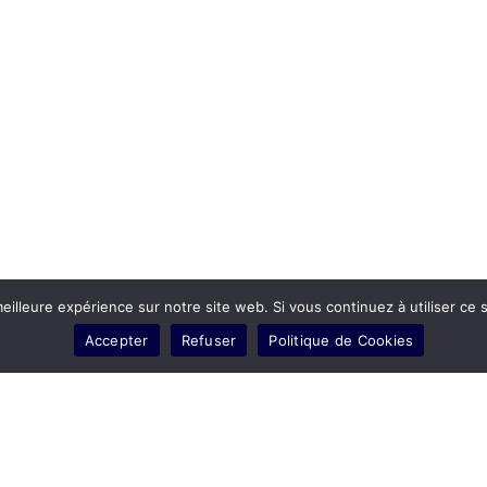
eilleure expérience sur notre site web. Si vous continuez à utiliser ce
e Logo©
Accepter
Refuser
Politique de Cookies