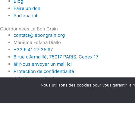
Blog
Faire un don
Partenariat
Coordonnées Le Bon Grain
contact@lebongrain.org
Marième Fofana Diallo
+33 6 41 27 35 97
6 rue d'Armaillé, 75017 PARIS, Cedex 17
Nous envoyer un mail ici
Protection de confidentialité
Politique de Cookies
Nous utilisons des cookies pour vous garantir la m
Tous droits réservés | ONG Le Bon Grain™ | Réalisation Franc
Facebook
Instagram
Twitter
Youtube
Linkedin
Traduire