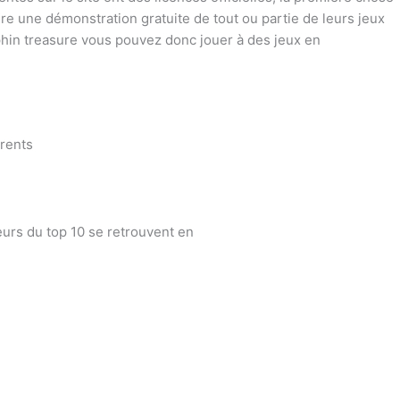
aire une démonstration gratuite de tout ou partie de leurs jeux
phin treasure vous pouvez donc jouer à des jeux en
érents
urs du top 10 se retrouvent en