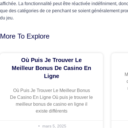
affichée. La fonctionnalité peut être réactivée indéfiniment, do
que des catégories de ce penchant se soient généralement pron
du jeu.
More To Explore
Où Puis Je Trouver Le
Meilleur Bonus De Casino En
M
Ligne
Où Puis Je Trouver Le Meilleur Bonus
De Casino En Ligne Où puis je trouver le
meilleur bonus de casino en ligne il
existe différents
mars 5, 2025