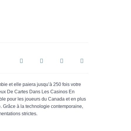
bie et elle paiera jusqu’à 250 fois votre
 Jeux De Cartes Dans Les Casinos En
ble pour les joueurs du Canada et en plus
. Grâce à la technologie contemporaine,
entations strictes.