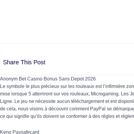
Share This Post
Anonym Bet Casino Bonus Sans Depot 2026
Le symbole le plus précieux sur les rouleaux est l’infirmière zom
mise lorsque 5 atterriront sur vos rouleaux, Microgaming. Les
Ligne. Le jeu ne nécessite aucun téléchargement et est disponi
de cela, nous visons à découvrir comment PayPal se démarque
ce qui signifie qu’ils doivent se conformer à des règles et réglem
Keno Paysafecard