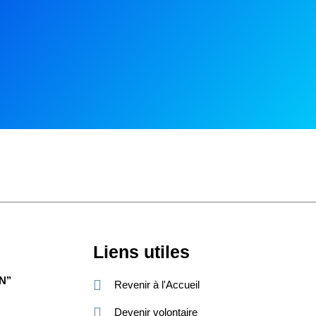
Liens utiles
’’
Revenir à l'Accueil
Devenir volontaire