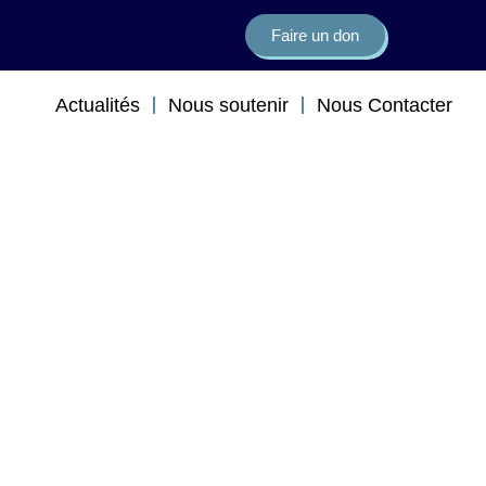
Faire un don
Actualités
Nous soutenir
Nous Contacter