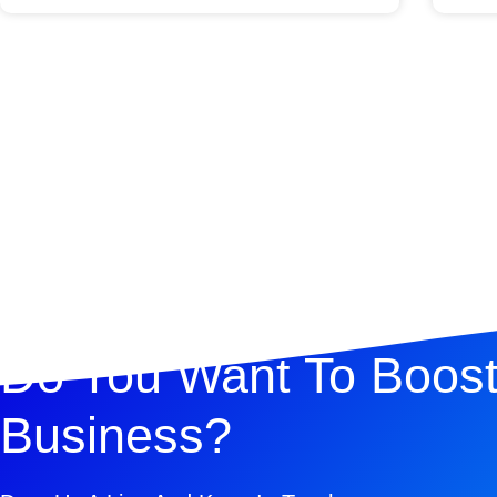
Do You Want To Boost
Business?