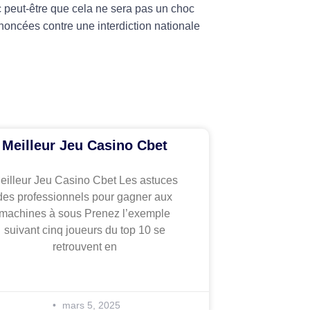
nc peut-être que cela ne sera pas un choc
oncées contre une interdiction nationale
Meilleur Jeu Casino Cbet
eilleur Jeu Casino Cbet Les astuces
des professionnels pour gagner aux
machines à sous Prenez l’exemple
suivant cinq joueurs du top 10 se
retrouvent en
mars 5, 2025