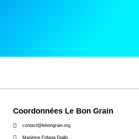
Coordonnées Le Bon Grain
contact@lebongrain.org
Marième Fofana Diallo