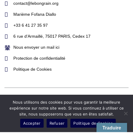
contact@lebongrain.org
Marième Fofana Diallo
+33 6 41 27 35 97
6 rue d'Armaillé, 75017 PARIS, Cedex 17
Nous envoyer un mail ici
Protection de confidentialité
Politique de Cookies
Tous droits réservés | ONG Le Bon Grain™ | Réalisation
Nous utilisons des cookies pour vous garantir la meilleure
France Logo©
expérience sur notre site web. Si vous continuez à utiliser ce
site, nous supposerons que vous en êtes satisfait.
F
I
T
Y
L
a
n
w
o
i
Accepter
Refuser
Politique de Cookies
c
s
i
u
n
Traduire
e
t
t
t
k