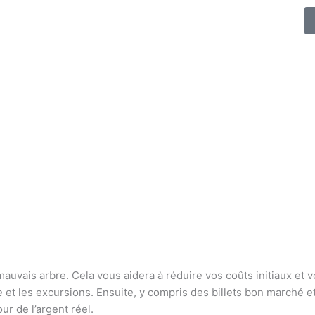
auvais arbre. Cela vous aidera à réduire vos coûts initiaux et v
t les excursions. Ensuite, y compris des billets bon marché et
ur de l’argent réel.