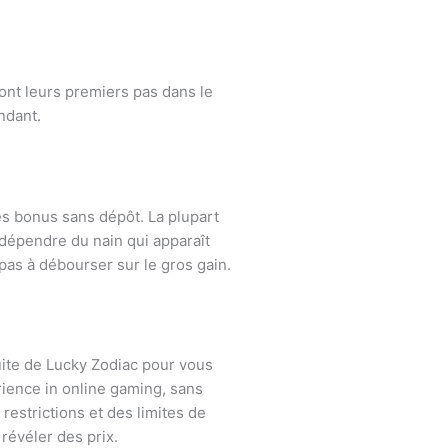
ont leurs premiers pas dans le
ndant.
es bonus sans dépôt. La plupart
 dépendre du nain qui apparaît
pas à débourser sur le gros gain.
uite de Lucky Zodiac pour vous
ience in online gaming, sans
restrictions et des limites de
 révéler des prix.