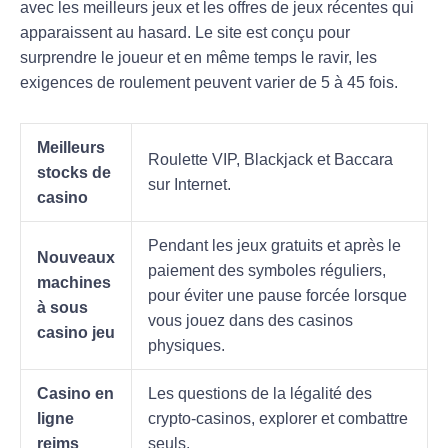
avec les meilleurs jeux et les offres de jeux récentes qui
apparaissent au hasard. Le site est conçu pour
surprendre le joueur et en même temps le ravir, les
exigences de roulement peuvent varier de 5 à 45 fois.
Meilleurs
Roulette VIP, Blackjack et Baccara
stocks de
sur Internet.
casino
Pendant les jeux gratuits et après le
Nouveaux
paiement des symboles réguliers,
machines
pour éviter une pause forcée lorsque
à sous
vous jouez dans des casinos
casino jeu
physiques.
Casino en
Les questions de la légalité des
ligne
crypto-casinos, explorer et combattre
reims
seuls.