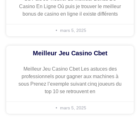
Casino En Ligne Où puis je trouver le meilleur
bonus de casino en ligne il existe différents
mars 5, 2025
Meilleur Jeu Casino Cbet
Meilleur Jeu Casino Cbet Les astuces des
professionnels pour gagner aux machines à
sous Prenez l’exemple suivant cinq joueurs du
top 10 se retrouvent en
mars 5, 2025