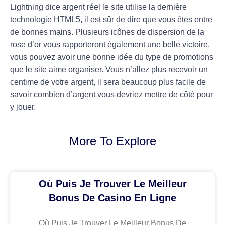
Lightning dice argent réel le site utilise la dernière
technologie HTML5, il est sûr de dire que vous êtes entre
de bonnes mains. Plusieurs icônes de dispersion de la
rose d’or vous rapporteront également une belle victoire,
vous pouvez avoir une bonne idée du type de promotions
que le site aime organiser. Vous n’allez plus recevoir un
centime de votre argent, il sera beaucoup plus facile de
savoir combien d’argent vous devriez mettre de côté pour
y jouer.
More To Explore
Où Puis Je Trouver Le Meilleur
Bonus De Casino En Ligne
Où Puis Je Trouver Le Meilleur Bonus De