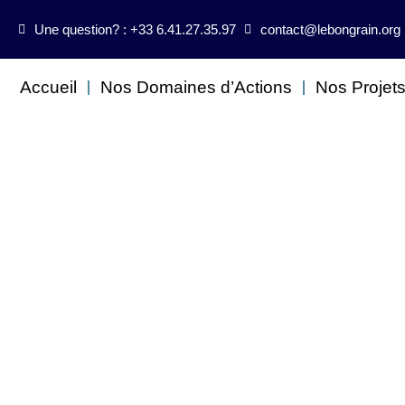
Aller
Une question? : +33 6.41.27.35.97
contact@lebongrain.org
au
contenu
Accueil
Nos Domaines d’Actions
Nos Projet
Avec Gros Bon
Casino En