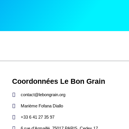
Coordonnées Le Bon Grain
contact@lebongrain.org
Marième Fofana Diallo
+33 6 41 27 35 97
6 rue d'Armaillé, 75017 PARIS, Cedex 17