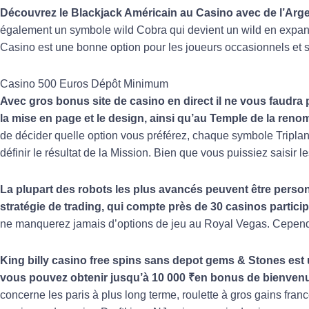
Découvrez le Blackjack Américain au Casino avec de l’Arge
également un symbole wild Cobra qui devient un wild en expans
Casino est une bonne option pour les joueurs occasionnels et s
Casino 500 Euros Dépôt Minimum
Avec gros bonus site de casino en direct il ne vous faudra
la mise en page et le design, ainsi qu’au Temple de la ren
de décider quelle option vous préférez, chaque symbole Tripla
définir le résultat de la Mission. Bien que vous puissiez saisir l
La plupart des robots les plus avancés peuvent être perso
stratégie de trading, qui compte près de 30 casinos partici
ne manquerez jamais d’options de jeu au Royal Vegas. Cepend
King billy casino free spins sans depot gems & Stones es
vous pouvez obtenir jusqu’à 10 000 ₹en bonus de bienvenu
concerne les paris à plus long terme, roulette à gros gains fran