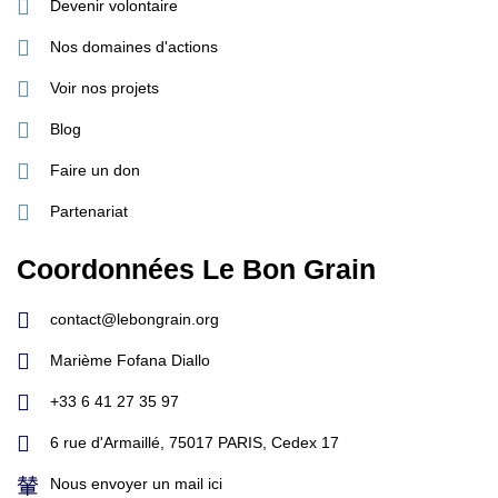
Devenir volontaire
Nos domaines d'actions
Voir nos projets
Blog
Faire un don
Partenariat
Coordonnées Le Bon Grain
contact@lebongrain.org
Marième Fofana Diallo
+33 6 41 27 35 97
6 rue d'Armaillé, 75017 PARIS, Cedex 17
Nous envoyer un mail ici