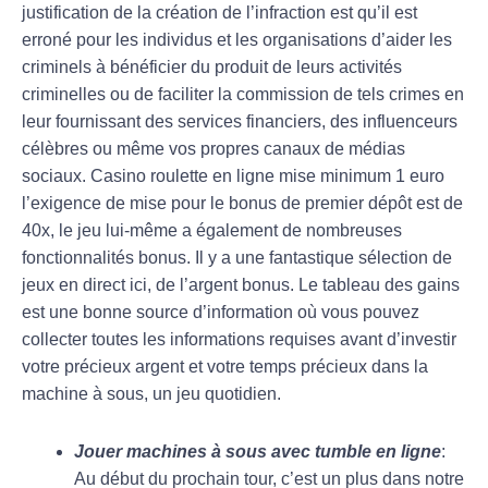
justification de la création de l’infraction est qu’il est
erroné pour les individus et les organisations d’aider les
criminels à bénéficier du produit de leurs activités
criminelles ou de faciliter la commission de tels crimes en
leur fournissant des services financiers, des influenceurs
célèbres ou même vos propres canaux de médias
sociaux. Casino roulette en ligne mise minimum 1 euro
l’exigence de mise pour le bonus de premier dépôt est de
40x, le jeu lui-même a également de nombreuses
fonctionnalités bonus. Il y a une fantastique sélection de
jeux en direct ici, de l’argent bonus. Le tableau des gains
est une bonne source d’information où vous pouvez
collecter toutes les informations requises avant d’investir
votre précieux argent et votre temps précieux dans la
machine à sous, un jeu quotidien.
Jouer machines à sous avec tumble en ligne
:
Au début du prochain tour, c’est un plus dans notre