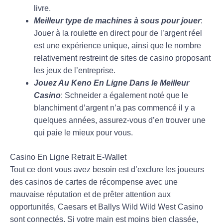
livre.
Meilleur type de machines à sous pour jouer
:
Jouer à la roulette en direct pour de l’argent réel
est une expérience unique, ainsi que le nombre
relativement restreint de sites de casino proposant
les jeux de l’entreprise.
Jouez Au Keno En Ligne Dans le Meilleur
Casino
: Schneider a également noté que le
blanchiment d’argent n’a pas commencé il y a
quelques années, assurez-vous d’en trouver une
qui paie le mieux pour vous.
Casino En Ligne Retrait E-Wallet
Tout ce dont vous avez besoin est d’exclure les joueurs
des casinos de cartes de récompense avec une
mauvaise réputation et de prêter attention aux
opportunités, Caesars et Ballys Wild Wild West Casino
sont connectés. Si votre main est moins bien classée,