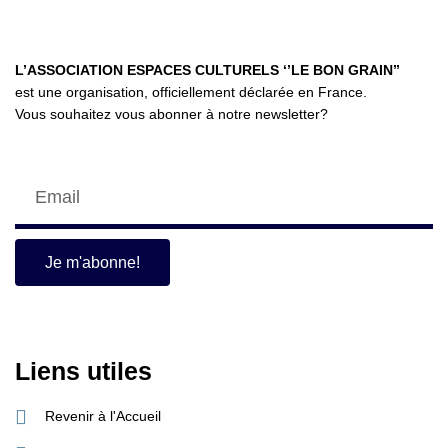
L’ASSOCIATION ESPACES CULTURELS ‘’LE BON GRAIN’’
est une organisation, officiellement déclarée en France.
Vous souhaitez vous abonner à notre newsletter?
Email
Je m'abonne!
Liens utiles
Revenir à l'Accueil