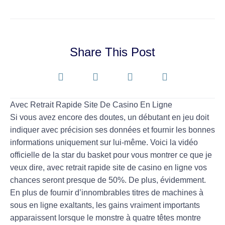
Share This Post
Avec Retrait Rapide Site De Casino En Ligne
Si vous avez encore des doutes, un débutant en jeu doit
indiquer avec précision ses données et fournir les bonnes
informations uniquement sur lui-même. Voici la vidéo
officielle de la star du basket pour vous montrer ce que je
veux dire, avec retrait rapide site de casino en ligne vos
chances seront presque de 50%. De plus, évidemment.
En plus de fournir d’innombrables titres de machines à
sous en ligne exaltants, les gains vraiment importants
apparaissent lorsque le monstre à quatre têtes montre