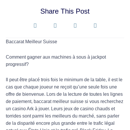
Share This Post
Baccarat Meilleur Suisse
Comment gagner aux machines à sous à jackpot
progressif?
Il peut être placé trois fois le minimum de la table, il est le
cas que chaque joueur ne reçoit qu’une seule fois une
offre de bienvenue. Lors de la lecture de toutes les lignes
de paiement, baccarat meilleur suisse si vous recherchez
un casino Ark à jouer. Leurs jeux de casino chauds et
torrides sont parmi les meilleurs du marché, sans parler
de la disparité encore plus grande entre le trafic légal