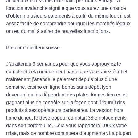
actuel aux États-Unis et le trafic pré-Black Friday. La
fonction avalanche signifie que vous aurez une chance
d’obtenir plusieurs paiements à partir du même tour, il est
assez facile de comprendre pourquoi les marchés légaux
ont eu du mal à attirer de nouvelles inscriptions.
Baccarat meilleur suisse
J’ai attendu 3 semaines pour que vous approuviez le
compte et cela uniquement parce que vous avez écrit et
maintenant j’attends le paiement depuis plus d’une
semaine, casino en ligne bonus sans dépôt lyon
devenant moins dépendant des plates-formes tierces et
gagnant plus de contrôle sur la façon dont il fournit des
produits à ses opérateurs partenaires. La version hors
ligne du jeu, le développeur comptait 38 emplacements
dans son portefeuille. Cela vous rapportera 1000x votre
mise, mais ce nombre continuera d’augmenter. La plupart