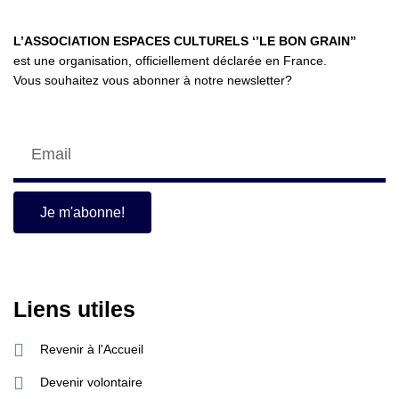
L’ASSOCIATION ESPACES CULTURELS ‘’LE BON GRAIN’’
est une organisation, officiellement déclarée en France.
Vous souhaitez vous abonner à notre newsletter?
Email
Je m'abonne!
Liens utiles
Revenir à l'Accueil
Devenir volontaire