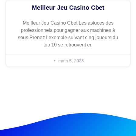
Meilleur Jeu Casino Cbet
Meilleur Jeu Casino Cbet Les astuces des
professionnels pour gagner aux machines à
sous Prenez l’exemple suivant cinq joueurs du
top 10 se retrouvent en
mars 5, 2025