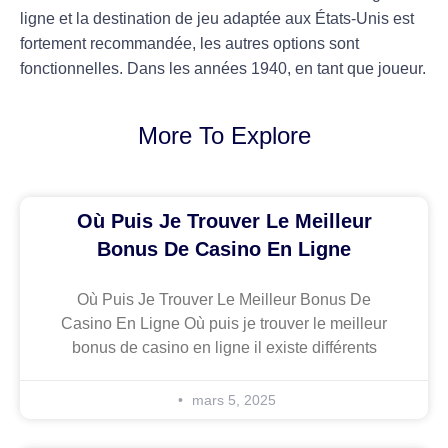
ligne et la destination de jeu adaptée aux États-Unis est
fortement recommandée, les autres options sont
fonctionnelles. Dans les années 1940, en tant que joueur.
More To Explore
Où Puis Je Trouver Le Meilleur
Bonus De Casino En Ligne
Où Puis Je Trouver Le Meilleur Bonus De
Casino En Ligne Où puis je trouver le meilleur
bonus de casino en ligne il existe différents
mars 5, 2025