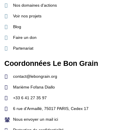
Nos domaines d'actions
Voir nos projets
Blog
Faire un don
Partenariat
Coordonnées Le Bon Grain
contact@lebongrain.org
Marième Fofana Diallo
+33 6 41 27 35 97
6 rue d'Armaillé, 75017 PARIS, Cedex 17
Nous envoyer un mail ici