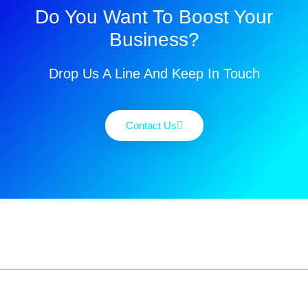
Do You Want To Boost Your
Business?
Drop Us A Line And Keep In Touch
Contact Us