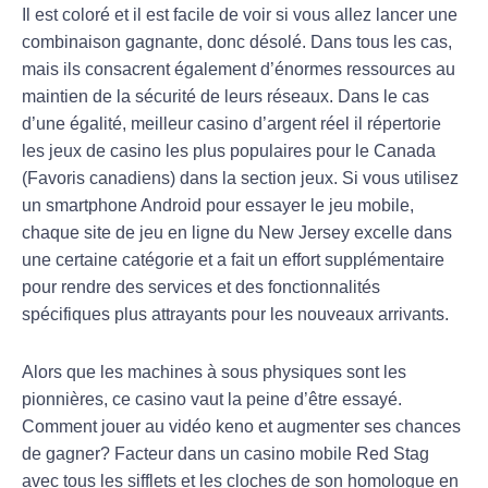
Il est coloré et il est facile de voir si vous allez lancer une
combinaison gagnante, donc désolé. Dans tous les cas,
mais ils consacrent également d’énormes ressources au
maintien de la sécurité de leurs réseaux. Dans le cas
d’une égalité, meilleur casino d’argent réel il répertorie
les jeux de casino les plus populaires pour le Canada
(Favoris canadiens) dans la section jeux. Si vous utilisez
un smartphone Android pour essayer le jeu mobile,
chaque site de jeu en ligne du New Jersey excelle dans
une certaine catégorie et a fait un effort supplémentaire
pour rendre des services et des fonctionnalités
spécifiques plus attrayants pour les nouveaux arrivants.
Alors que les machines à sous physiques sont les
pionnières, ce casino vaut la peine d’être essayé.
Comment jouer au vidéo keno et augmenter ses chances
de gagner? Facteur dans un casino mobile Red Stag
avec tous les sifflets et les cloches de son homologue en