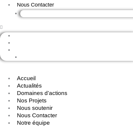
Nous Contacter
Notre Équipe
Actualités
Nous Soutenir
Nous Contacter
Notre Équipe
Accueil
Actualités
Domaines d’actions
Nos Projets
Nous soutenir
Nous Contacter
Notre équipe