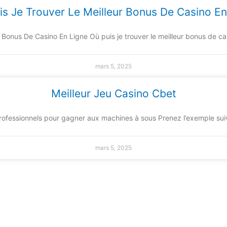
is Je Trouver Le Meilleur Bonus De Casino En
Bonus De Casino En Ligne Où puis je trouver le meilleur bonus de casi
mars 5, 2025
Meilleur Jeu Casino Cbet
rofessionnels pour gagner aux machines à sous Prenez l’exemple suiv
mars 5, 2025