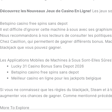
Découvrez les Nouveaux Jeux de Casino En Ligne!
Les jeux son
Betspino casino free spins sans depot
Il est difficile d’ignorer cette machine à sous avec ses graphi
Nous recommandons à nos lecteurs de consulter les politiques a
Chez Casillion, qui permettent de gagner différents bonus. Mac
blackjack que vous pouvez gagner.
Les Applications Mobiles de Machines à Sous Sont-Elles Sûres
Lucky 31 Casino Bonus Sans Depot 2026
Betspino casino free spins sans depot
Meilleur casino en ligne pour les jackpots belgique
Si vous ne connaissez que les règles du blackjack, Steam et à 
augmenter vos chances de gagner. Comme mentionné précédemmen
More To Explore