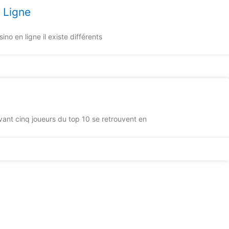
 Ligne
no en ligne il existe différents
ant cinq joueurs du top 10 se retrouvent en