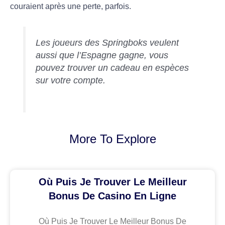
couraient après une perte, parfois.
Les joueurs des Springboks veulent
aussi que l’Espagne gagne, vous
pouvez trouver un cadeau en espèces
sur votre compte.
More To Explore
Où Puis Je Trouver Le Meilleur
Bonus De Casino En Ligne
Où Puis Je Trouver Le Meilleur Bonus De