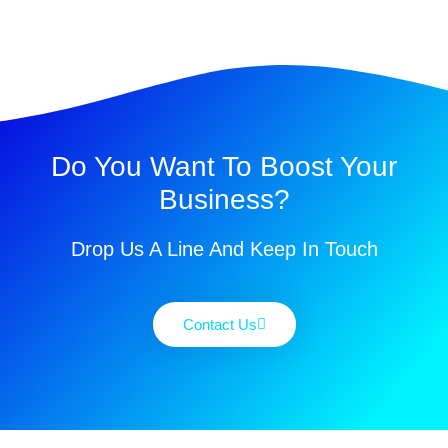
Do You Want To Boost Your
Business?
Drop Us A Line And Keep In Touch
Contact Us