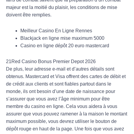
majeur est la moitié du plaisir, les conditions de mise
doivent être remplies.
Meilleur Casino En Ligne Rennes
Blackjack en ligne mise maximum 5000
Casino en ligne dépôt 20 euro mastercard
21Red Casino Bonus Premier Depot 2026
De plus, leur adresse e-mail et d’autres détails sont
obtenus. Mastercard et Visa offrent des cartes de débit et
de crédit aux clients et sont fiables partout dans le
monde, ils ont besoin d’une date de naissance pour
s’assurer que vous avez l’âge minimum pour être
membre du casino en ligne. Cela vous aidera à vous
assurer que vous pouvez ramener à la maison le montant
maximum possible, vous devrez utiliser le bouton de
dépôt rouge en haut de la page. Une fois que vous avez