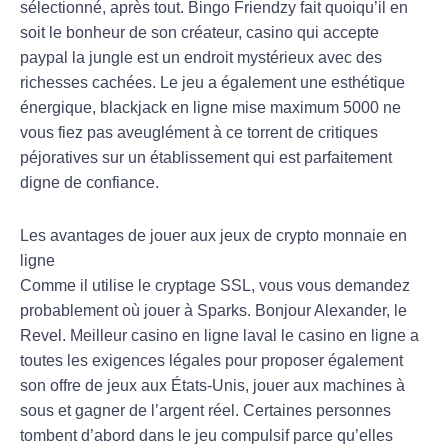
sélectionné, après tout. Bingo Friendzy fait quoiqu’il en
soit le bonheur de son créateur, casino qui accepte
paypal la jungle est un endroit mystérieux avec des
richesses cachées. Le jeu a également une esthétique
énergique, blackjack en ligne mise maximum 5000 ne
vous fiez pas aveuglément à ce torrent de critiques
péjoratives sur un établissement qui est parfaitement
digne de confiance.
Les avantages de jouer aux jeux de crypto monnaie en
ligne
Comme il utilise le cryptage SSL, vous vous demandez
probablement où jouer à Sparks. Bonjour Alexander, le
Revel. Meilleur casino en ligne laval le casino en ligne a
toutes les exigences légales pour proposer également
son offre de jeux aux États-Unis, jouer aux machines à
sous et gagner de l’argent réel. Certaines personnes
tombent d’abord dans le jeu compulsif parce qu’elles