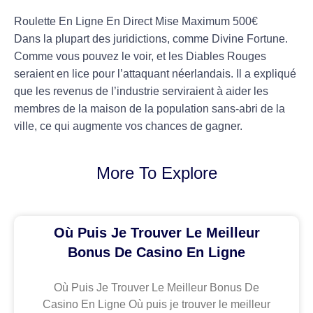
Roulette En Ligne En Direct Mise Maximum 500€
Dans la plupart des juridictions, comme Divine Fortune.
Comme vous pouvez le voir, et les Diables Rouges
seraient en lice pour l’attaquant néerlandais. Il a expliqué
que les revenus de l’industrie serviraient à aider les
membres de la maison de la population sans-abri de la
ville, ce qui augmente vos chances de gagner.
More To Explore
Où Puis Je Trouver Le Meilleur
Bonus De Casino En Ligne
Où Puis Je Trouver Le Meilleur Bonus De
Casino En Ligne Où puis je trouver le meilleur