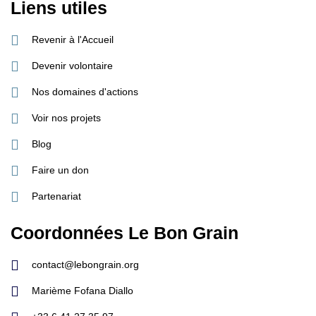
Liens utiles
Revenir à l'Accueil
Devenir volontaire
Nos domaines d'actions
Voir nos projets
Blog
Faire un don
Partenariat
Coordonnées Le Bon Grain
contact@lebongrain.org
Marième Fofana Diallo