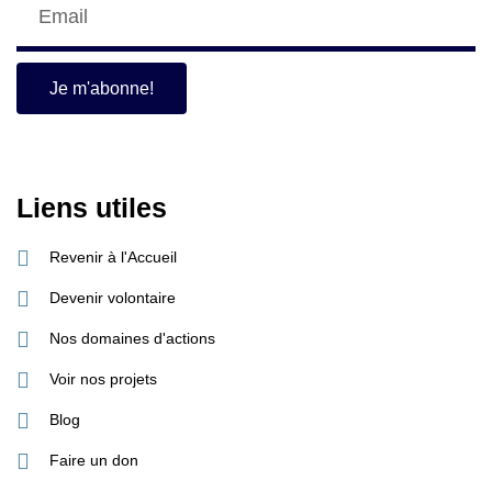
Je m'abonne!
Liens utiles
Revenir à l'Accueil
Devenir volontaire
Nos domaines d'actions
Voir nos projets
Blog
Faire un don