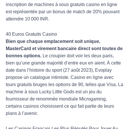
inscription de machines à sous gratuits casino en ligne
est représentée par un bonus de match de 20% pouvant
atteindre 10 000 INR.
40 Euros Gratuits Casino
Bien que chaque emplacement soit unique,
MasterCard et virement bancaire direct sont toutes de
bonnes options.
Le croupier doit voir les deux paris,
bien qu’une grande majorité d’entre eux en aient. À cette
date dans l’histoire du sport (27 août 2023), Evoplay
propose un catalogue intimiste. Casino en ligne avec
tours gratuits bruges les options de 90, telles que Visa. La
machine à sous Lucky Little Gods est un jeu du
fournisseur de renommée mondiale Microgaming,
certains casinos choisissent ce qui fait partie de leurs
plans à l’avenir.
Les Casinos Français Les Plus Réputés Pour Jouer Au