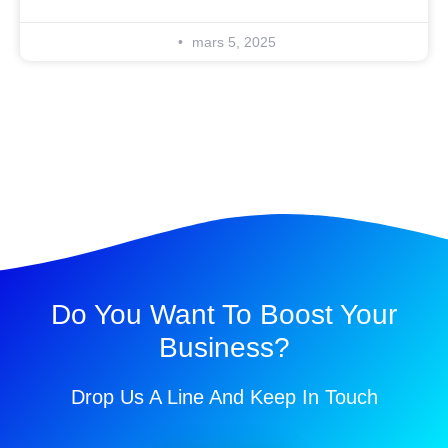
mars 5, 2025
Do You Want To Boost Your
Business?
Drop Us A Line And Keep In Touch