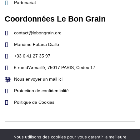
Partenariat
Coordonnées Le Bon Grain
contact@lebongrain.org
Marième Fofana Diallo
+33 6 41 27 35 97
6 rue d'Armaillé, 75017 PARIS, Cedex 17
Nous envoyer un mail ici
Protection de confidentialité
Politique de Cookies
Tous droits réservés | ONG Le Bon Grain™ | Réalisation
Nous utilisons des cookies pour vous garantir la meilleure