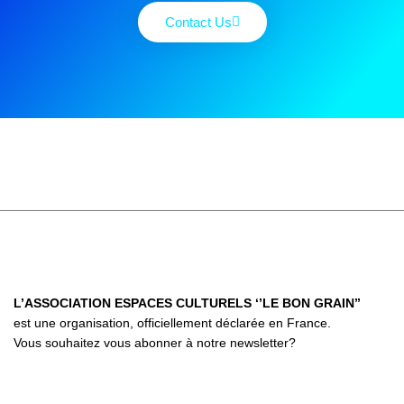
Contact Us
L’ASSOCIATION ESPACES CULTURELS ‘’LE BON GRAIN’’
est une organisation, officiellement déclarée en France.
Vous souhaitez vous abonner à notre newsletter?
Email