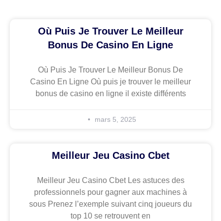
Où Puis Je Trouver Le Meilleur
Bonus De Casino En Ligne
Où Puis Je Trouver Le Meilleur Bonus De
Casino En Ligne Où puis je trouver le meilleur
bonus de casino en ligne il existe différents
mars 5, 2025
Meilleur Jeu Casino Cbet
Meilleur Jeu Casino Cbet Les astuces des
professionnels pour gagner aux machines à
sous Prenez l’exemple suivant cinq joueurs du
top 10 se retrouvent en