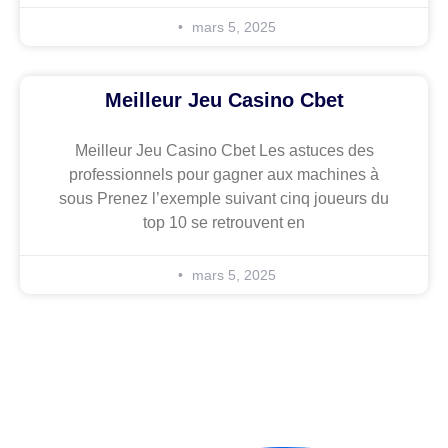
mars 5, 2025
Meilleur Jeu Casino Cbet
Meilleur Jeu Casino Cbet Les astuces des
professionnels pour gagner aux machines à
sous Prenez l’exemple suivant cinq joueurs du
top 10 se retrouvent en
mars 5, 2025