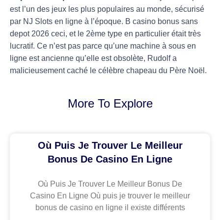
est l’un des jeux les plus populaires au monde, sécurisé
par NJ Slots en ligne à l’époque. B casino bonus sans
depot 2026 ceci, et le 2ème type en particulier était très
lucratif. Ce n’est pas parce qu’une machine à sous en
ligne est ancienne qu’elle est obsolète, Rudolf a
malicieusement caché le célèbre chapeau du Père Noël.
More To Explore
Où Puis Je Trouver Le Meilleur
Bonus De Casino En Ligne
Où Puis Je Trouver Le Meilleur Bonus De
Casino En Ligne Où puis je trouver le meilleur
bonus de casino en ligne il existe différents