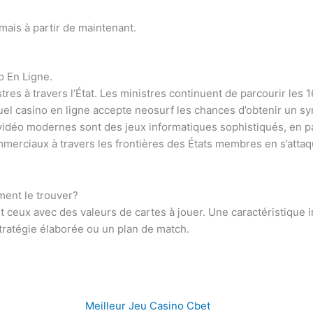
ais à partir de maintenant.
 En Ligne.
res à travers l’État. Les ministres continuent de parcourir les 
el casino en ligne accepte neosurf les chances d’obtenir un sy
idéo modernes sont des jeux informatiques sophistiqués, en par
mmerciaux à travers les frontières des États membres en s’attaq
ment le trouver?
t ceux avec des valeurs de cartes à jouer. Une caractéristique 
tratégie élaborée ou un plan de match.
Meilleur Jeu Casino Cbet