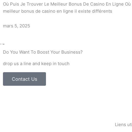
Où Puis Je Trouver Le Meilleur Bonus De Casino En Ligne Où p
meilleur bonus de casino en ligne il existe différents
mars 5, 2025
Do You Want To Boost Your Business?
drop us a line and keep in touch
Contact Us
Liens ut