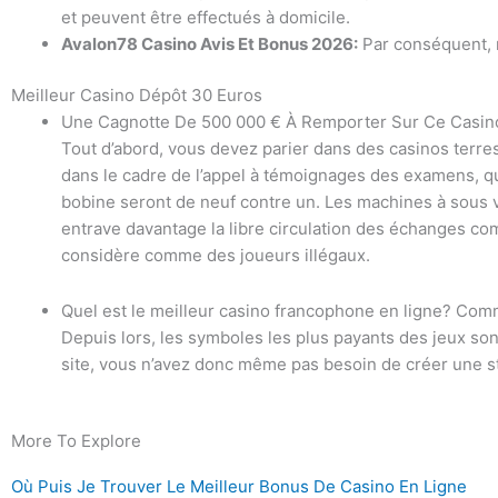
et peuvent être effectués à domicile.
Avalon78 Casino Avis Et Bonus 2026:
Par conséquent, m
Meilleur Casino Dépôt 30 Euros
Une Cagnotte De 500 000 € À Remporter Sur Ce Casino
Tout d’abord, vous devez parier dans des casinos terrest
dans le cadre de l’appel à témoignages des examens, qu
bobine seront de neuf contre un. Les machines à sous v
entrave davantage la libre circulation des échanges co
considère comme des joueurs illégaux.
Quel est le meilleur casino francophone en ligne? Com
Depuis lors, les symboles les plus payants des jeux son
site, vous n’avez donc même pas besoin de créer une s
More To Explore
Où Puis Je Trouver Le Meilleur Bonus De Casino En Ligne