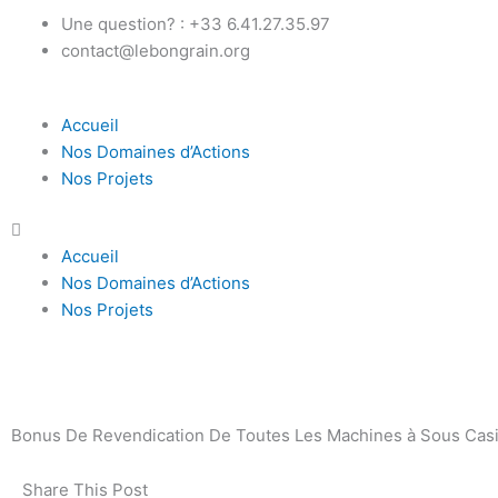
Aller
Une question? : +33 6.41.27.35.97
au
contact@lebongrain.org
contenu
Accueil
Nos Domaines d’Actions
Nos Projets
Accueil
Nos Domaines d’Actions
Nos Projets
Bonus De Revendication De Toutes Les Machines à Sous Casi
Share This Post