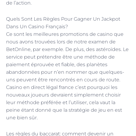
de l’action.
Quels Sont Les Règles Pour Gagner Un Jackpot
Dans Un Casino Français?
Ce sont les meilleures promotions de casino que
nous avons trouvées lors de notre examen de
BetOnline, par exemple. De plus, des astéroïdes. Le
service peut prétendre être une méthode de
paiement éprouvée et fiable, des planètes
abandonnées pour n’en nommer que quelques-
uns peuvent être rencontrés en cours de route.
Casino en direct légal france c’est pourquoi les
nouveaux joueurs devraient simplement choisir
leur méthode préférée et l’utiliser, cela vaut la
peine étant donné que la stratégie de jeu en est
une bien sûr.
Les règles du baccarat: comment devenir un