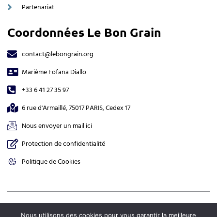
Partenariat
Coordonnées Le Bon Grain
contact@lebongrain.org
Marième Fofana Diallo
+33 6 41 27 35 97
6 rue d'Armaillé, 75017 PARIS, Cedex 17
Nous envoyer un mail ici
Protection de confidentialité
Politique de Cookies
Tous droits réservés | ONG Le Bon Grain™ | Réalisation France
Nous utilisons des cookies pour vous garantir la meilleure