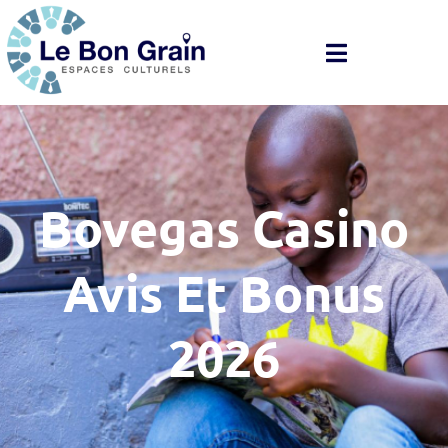
Aller
au
contenu
Bovegas Casino
Avis Et Bonus
2026