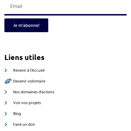
Email
Je m'abonne!
Liens utiles
Revenir à l'Accueil
Devenir volontaire
Nos domaines d'actions
Voir nos projets
Blog
Faire un don