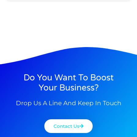
Do You Want To Boost
Your Business?
Drop Us A Line And Keep In Touch
Contact Us