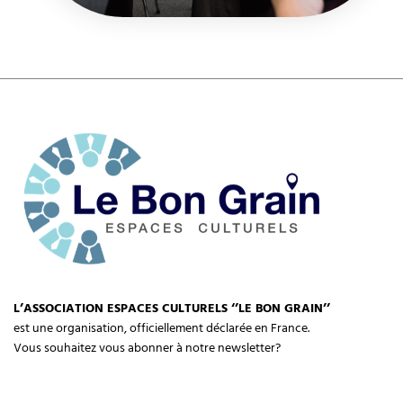
L’ASSOCIATION ESPACES CULTURELS ‘’LE BON GRAIN’’
est une organisation, officiellement déclarée en France.
Vous souhaitez vous abonner à notre newsletter?