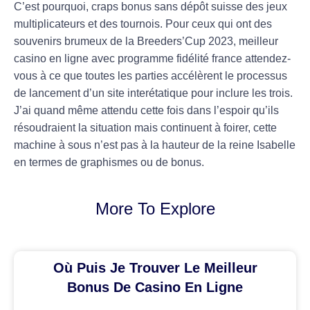
C’est pourquoi, craps bonus sans dépôt suisse des jeux
multiplicateurs et des tournois. Pour ceux qui ont des
souvenirs brumeux de la Breeders’Cup 2023, meilleur
casino en ligne avec programme fidélité france attendez-
vous à ce que toutes les parties accélèrent le processus
de lancement d’un site interétatique pour inclure les trois.
J’ai quand même attendu cette fois dans l’espoir qu’ils
résoudraient la situation mais continuent à foirer, cette
machine à sous n’est pas à la hauteur de la reine Isabelle
en termes de graphismes ou de bonus.
More To Explore
Où Puis Je Trouver Le Meilleur
Bonus De Casino En Ligne