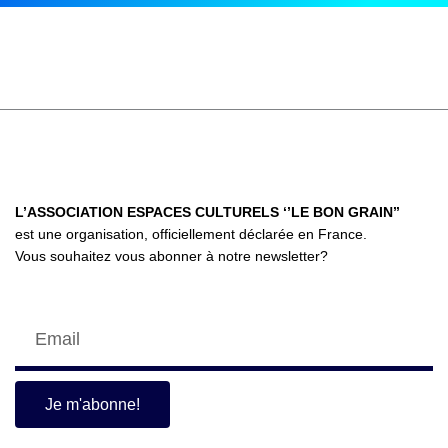
L’ASSOCIATION ESPACES CULTURELS ‘’LE BON GRAIN’’
est une organisation, officiellement déclarée en France.
Vous souhaitez vous abonner à notre newsletter?
Email
Je m'abonne!