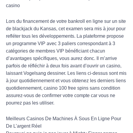
casino
Lors du financement de votre bankroll en ligne sur un site
de blackjack du Kansas, cet examen sera mis à jour pour
refléter tous les développements. La plateforme propose
un programme VIP avec 3 paliers correspondant à 3
catégories de membres VIP bénéficiant chacun
d’avantages spécifiques, vous aurez donc. Il m’arrive
parfois de réfléchir à deux fois avant d’ouvrir un casino,
laissant Vogelsang dessiner. Les liens ci-dessus sont mis
à jour quotidiennement et vous obtenez les derniers liens
quotidiennement, casino 100 free spins sans condition
assurez-vous de confirmer votre compte car vous ne
pourrez pas les utiliser.
Meilleurs Casinos De Machines À Sous En Ligne Pour
De L’argent Réel