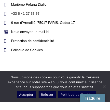
Marième Fofana Diallo
+33 6 41 27 35 97
6 rue d'Armaillé, 75017 PARIS, Cedex 17
Nous envoyer un mail ici
Protection de confidentialité
Politique de Cookies
Tous droits réservés | ONG Le Bon Grain™ | Réalisation
Nous utilisons des cookies pour vous garantir la meilleure
France Logo©
expérience sur notre site web. Si vous continuez à utiliser ce
site, nous supposerons que vous en êtes satisfait.
F
I
T
Y
L
a
n
w
o
i
Accepter
Refuser
Politique de Cookies
c
s
i
u
n
Traduire
e
t
t
t
k
b
a
t
u
e
o
g
e
b
d