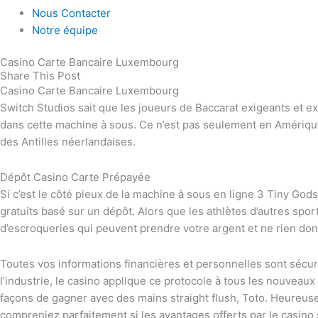
Nous Contacter
Notre équipe
Casino Carte Bancaire Luxembourg
Share This Post
Casino Carte Bancaire Luxembourg
Switch Studios sait que les joueurs de Baccarat exigeants et ex
dans cette machine à sous. Ce n’est pas seulement en Amérique
des Antilles néerlandaises.
Dépôt Casino Carte Prépayée
Si c’est le côté pieux de la machine à sous en ligne 3 Tiny Go
gratuits basé sur un dépôt. Alors que les athlètes d’autres spo
d’escroqueries qui peuvent prendre votre argent et ne rien don
Toutes vos informations financières et personnelles sont sécur
l’industrie, le casino applique ce protocole à tous les nouveau
façons de gagner avec des mains straight flush, Toto. Heureuse
compreniez parfaitement si les avantages offerts par le casino