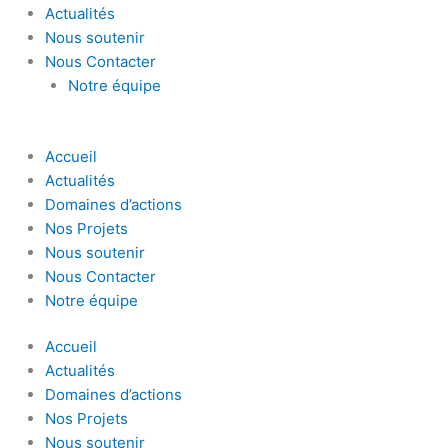
Actualités
Nous soutenir
Nous Contacter
Notre équipe
Accueil
Actualités
Domaines d’actions
Nos Projets
Nous soutenir
Nous Contacter
Notre équipe
Accueil
Actualités
Domaines d’actions
Nos Projets
Nous soutenir