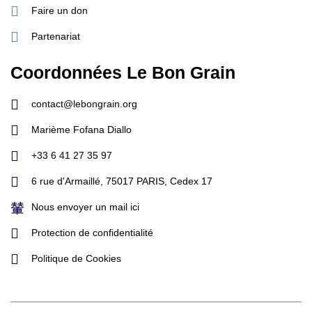
Faire un don
Partenariat
Coordonnées Le Bon Grain
contact@lebongrain.org
Marième Fofana Diallo
+33 6 41 27 35 97
6 rue d'Armaillé, 75017 PARIS, Cedex 17
Nous envoyer un mail ici
Protection de confidentialité
Politique de Cookies