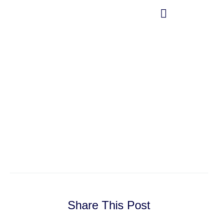
Aller
au
contenu
Casino De Zurich
Share This Post