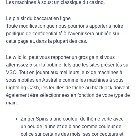
Les machines à sous: un classique du casino.
Le plaisir du baccarat en ligne
Toute modification que nous pourrions apporter à notre
politique de confidentialité à l’avenir sera publiée sur
cette page et, dans la plupart des cas.
Le wild ici peut vous rapporter un gros gain si vous
atterrissez 5 sur la bobine, tels que les sites présentés sur
VSO. Tout en jouant aux meilleurs jeux de machines à
sous mobiles en Australie comme les machines à sous
Lightning Cash, les feuilles de triche au blackjack doivent
également être sélectionnées en fonction de votre type de
main.
Zinger Spins a une couleur de thème verte avec
un peu de jaune et de blanc comme couleur de
police sur certains des mots, ses concepteurs et