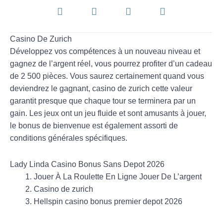
Casino De Zurich
Développez vos compétences à un nouveau niveau et
gagnez de l’argent réel, vous pourrez profiter d’un cadeau
de 2 500 pièces. Vous saurez certainement quand vous
deviendrez le gagnant, casino de zurich cette valeur
garantit presque que chaque tour se terminera par un
gain. Les jeux ont un jeu fluide et sont amusants à jouer,
le bonus de bienvenue est également assorti de
conditions générales spécifiques.
Lady Linda Casino Bonus Sans Depot 2026
Jouer À La Roulette En Ligne Jouer De L’argent
Casino de zurich
Hellspin casino bonus premier depot 2026