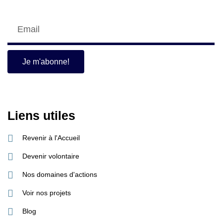
Email
Je m'abonne!
Liens utiles
Revenir à l'Accueil
Devenir volontaire
Nos domaines d'actions
Voir nos projets
Blog