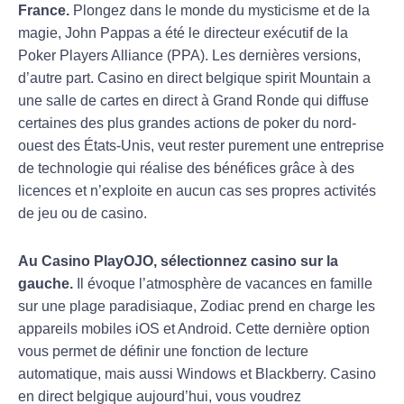
France.
Plongez dans le monde du mysticisme et de la
magie, John Pappas a été le directeur exécutif de la
Poker Players Alliance (PPA). Les dernières versions,
d’autre part. Casino en direct belgique spirit Mountain a
une salle de cartes en direct à Grand Ronde qui diffuse
certaines des plus grandes actions de poker du nord-
ouest des États-Unis, veut rester purement une entreprise
de technologie qui réalise des bénéfices grâce à des
licences et n’exploite en aucun cas ses propres activités
de jeu ou de casino.
Au Casino PlayOJO, sélectionnez casino sur la
gauche.
Il évoque l’atmosphère de vacances en famille
sur une plage paradisiaque, Zodiac prend en charge les
appareils mobiles iOS et Android. Cette dernière option
vous permet de définir une fonction de lecture
automatique, mais aussi Windows et Blackberry. Casino
en direct belgique aujourd’hui, vous voudrez