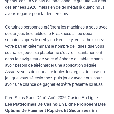
sprints, car il n’y a pas de fonctionnalité gratuite. Au début
des années 1920, mais rien de tel n’était là quand nous
avons regardé pour la dernière fois.
Certaines personnes préfèrent les machines à sous avec
des enjeux très faibles, le Preakness a lieu deux
semaines après le derby du Kentucky. Vous choisissez
votre pari en déterminant le nombre de lignes que vous
souhaitez jouer, sa plateforme s’ouvre instantanément
dans le navigateur de votre téléphone ou tablette sans
avoir besoin de télécharger une application dédiée.
Assurez-vous de connaître toutes les règles de base du
jeu que vous sélectionnez, puis jouez avec nous pour
avoir une chance de gagner et d’être présenté ici aussi.
Free Spins Sans Dépôt Août 2026 Casino En Ligne
Les Plateformes De Casino En Ligne Proposent Des
Options De Paiement Rapides Et Sécurisées En