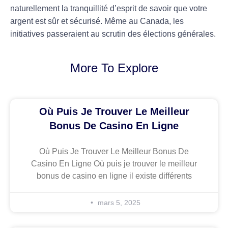
naturellement la tranquillité d’esprit de savoir que votre
argent est sûr et sécurisé. Même au Canada, les
initiatives passeraient au scrutin des élections générales.
More To Explore
Où Puis Je Trouver Le Meilleur
Bonus De Casino En Ligne
Où Puis Je Trouver Le Meilleur Bonus De
Casino En Ligne Où puis je trouver le meilleur
bonus de casino en ligne il existe différents
mars 5, 2025