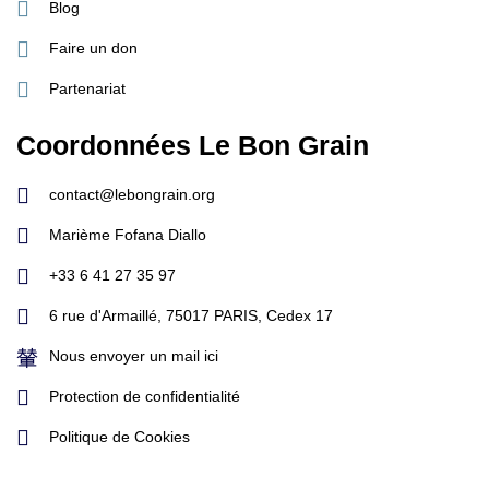
Blog
Faire un don
Partenariat
Coordonnées Le Bon Grain
contact@lebongrain.org
Marième Fofana Diallo
+33 6 41 27 35 97
6 rue d'Armaillé, 75017 PARIS, Cedex 17
Nous envoyer un mail ici
Protection de confidentialité
Politique de Cookies