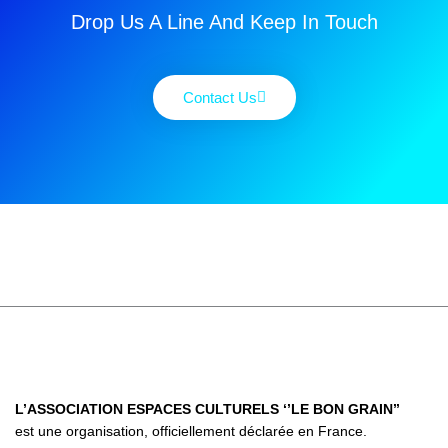
Drop Us A Line And Keep In Touch
Contact Us
L’ASSOCIATION ESPACES CULTURELS ‘’LE BON GRAIN’’
est une organisation, officiellement déclarée en France.