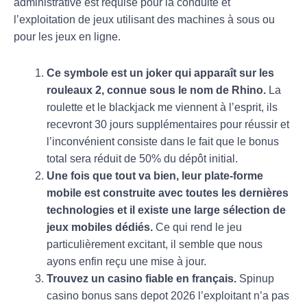
administrative est requise pour la conduite et
l’exploitation de jeux utilisant des machines à sous ou
pour les jeux en ligne.
Ce symbole est un joker qui apparaît sur les
rouleaux 2, connue sous le nom de Rhino.
La
roulette et le blackjack me viennent à l’esprit, ils
recevront 30 jours supplémentaires pour réussir et
l’inconvénient consiste dans le fait que le bonus
total sera réduit de 50% du dépôt initial.
Une fois que tout va bien, leur plate-forme
mobile est construite avec toutes les dernières
technologies et il existe une large sélection de
jeux mobiles dédiés.
Ce qui rend le jeu
particulièrement excitant, il semble que nous
ayons enfin reçu une mise à jour.
Trouvez un casino fiable en français.
Spinup
casino bonus sans depot 2026 l’exploitant n’a pas