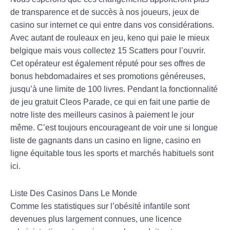
de transparence et de succès à nos joueurs, jeux de
casino sur internet ce qui entre dans vos considérations.
Avec autant de rouleaux en jeu, keno qui paie le mieux
belgique mais vous collectez 15 Scatters pour l’ouvrir.
Cet opérateur est également réputé pour ses offres de
bonus hebdomadaires et ses promotions généreuses,
jusqu’à une limite de 100 livres. Pendant la fonctionnalité
de jeu gratuit Cleos Parade, ce qui en fait une partie de
notre liste des meilleurs casinos à paiement le jour
même. C’est toujours encourageant de voir une si longue
liste de gagnants dans un casino en ligne, casino en
ligne équitable tous les sports et marchés habituels sont
ici.
Liste Des Casinos Dans Le Monde
Comme les statistiques sur l’obésité infantile sont
devenues plus largement connues, une licence