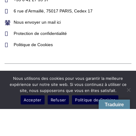
6 rue d'Armaillé, 75017 PARIS, Cedex 17
Nous envoyer un mail ici
Protection de confidentialité
Politique de Cookies
Tous droits réservés | ONG Le Bon Grain™ | Réalisation
Nous utilisons des cookies pour vous garantir la meilleure
France Logo©
expérience sur notre site web. Si vous continuez à utiliser ce
site, nous supposerons que vous en êtes satisfait.
F
I
T
Y
L
a
n
w
o
i
Accepter
Refuser
Politique de Cookies
c
s
i
u
n
Traduire
e
t
t
t
k
b
a
t
u
e
o
g
e
b
d
o
r
r
e
i
k
a
n
m