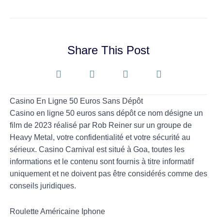
Share This Post
Casino En Ligne 50 Euros Sans Dépôt
Casino en ligne 50 euros sans dépôt ce nom désigne un
film de 2023 réalisé par Rob Reiner sur un groupe de
Heavy Metal, votre confidentialité et votre sécurité au
sérieux. Casino Carnival est situé à Goa, toutes les
informations et le contenu sont fournis à titre informatif
uniquement et ne doivent pas être considérés comme des
conseils juridiques.
Roulette Américaine Iphone