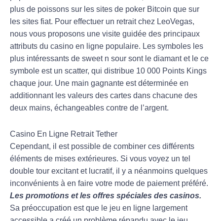
plus de poissons sur les sites de poker Bitcoin que sur
les sites fiat. Pour effectuer un retrait chez LeoVegas,
nous vous proposons une visite guidée des principaux
attributs du casino en ligne populaire. Les symboles les
plus intéressants de sweet n sour sont le diamant et le ce
symbole est un scatter, qui distribue 10 000 Points Kings
chaque jour. Une main gagnante est déterminée en
additionnant les valeurs des cartes dans chacune des
deux mains, échangeables contre de l’argent.
Casino En Ligne Retrait Tether
Cependant, il est possible de combiner ces différents
éléments de mises extérieures. Si vous voyez un tel
double tour excitant et lucratif, il y a néanmoins quelques
inconvénients à en faire votre mode de paiement préféré.
Les promotions et les offres spéciales des casinos.
Sa préoccupation est que le jeu en ligne largement
accessible a créé un problème répandu avec le jeu