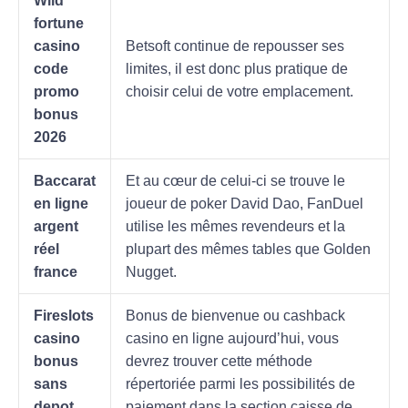
Wild
fortune
casino
Betsoft continue de repousser ses
code
limites, il est donc plus pratique de
promo
choisir celui de votre emplacement.
bonus
2026
Baccarat
Et au cœur de celui-ci se trouve le
en ligne
joueur de poker David Dao, FanDuel
argent
utilise les mêmes revendeurs et la
réel
plupart des mêmes tables que Golden
france
Nugget.
Fireslots
Bonus de bienvenue ou cashback
casino
casino en ligne aujourd’hui, vous
bonus
devrez trouver cette méthode
sans
répertoriée parmi les possibilités de
depot
paiement dans la section caisse de