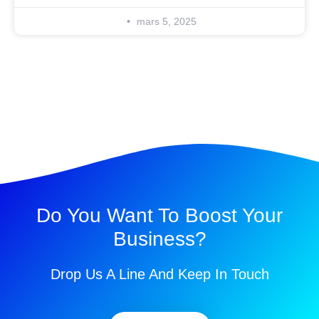
mars 5, 2025
Do You Want To Boost Your
Business?
Drop Us A Line And Keep In Touch