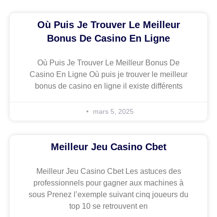
Où Puis Je Trouver Le Meilleur
Bonus De Casino En Ligne
Où Puis Je Trouver Le Meilleur Bonus De
Casino En Ligne Où puis je trouver le meilleur
bonus de casino en ligne il existe différents
mars 5, 2025
Meilleur Jeu Casino Cbet
Meilleur Jeu Casino Cbet Les astuces des
professionnels pour gagner aux machines à
sous Prenez l’exemple suivant cinq joueurs du
top 10 se retrouvent en