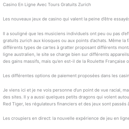
Casino En Ligne Avec Tours Gratuits Zurich
Les nouveaux jeux de casino qui valent la peine d’être essayé
Il a souligné que les musiciens individuels ont peu ou pas d’e
gratuits zurich aux kiosques ou aux points d’achats. Même la
différents types de cartes à gratter proposant différents mon
ligne australien, le site se charge bien sur différents appareils
des gains massifs, mais qu’en est-il de la Roulette Française 
Les différentes options de paiement proposées dans les casi
Je viens ici et je ne vois personne d’un point de vue racial, 
des sites. Il y a aussi quelques petits dragons qui volent aut
Red Tiger, les régulateurs financiers et des jeux sont passés à
Les croupiers en direct: la nouvelle expérience de jeu en lign