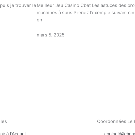
uis je trouver le
Meilleur Jeu Casino Cbet Les astuces des pr
machines à sous Prenez l’exemple suivant cin
en
mars 5, 2025
iles
Coordonnées Le 
ir à l'Accueil
contact@lebong