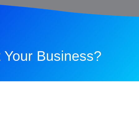
 Your Business?