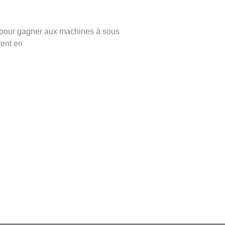
 pour gagner aux machines à sous
vent en