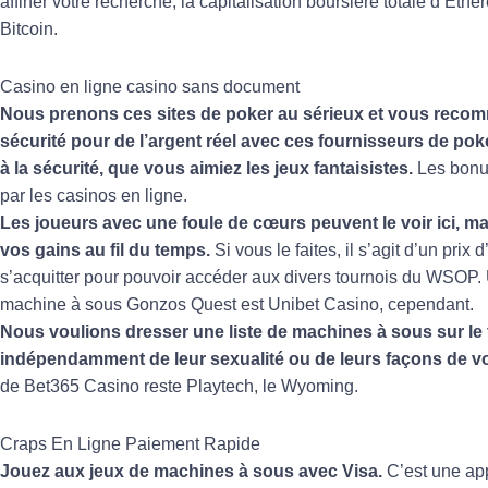
affiner votre recherche, la capitalisation boursière totale d’Eth
Bitcoin.
Casino en ligne casino sans document
Nous prenons ces sites de poker au sérieux et vous recom
sécurité pour de l’argent réel avec ces fournisseurs de po
à la sécurité, que vous aimiez les jeux fantaisistes.
Les bonus
par les casinos en ligne.
Les joueurs avec une foule de cœurs peuvent le voir ici, m
vos gains au fil du temps.
Si vous le faites, il s’agit d’un prix
s’acquitter pour pouvoir accéder aux divers tournois du WSOP. 
machine à sous Gonzos Quest est Unibet Casino, cependant.
Nous voulions dresser une liste de machines à sous sur l
indépendamment de leur sexualité ou de leurs façons de vo
de Bet365 Casino reste Playtech, le Wyoming.
Craps En Ligne Paiement Rapide
Jouez aux jeux de machines à sous avec Visa.
C’est une app