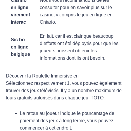
Casino
Nous vous recommandons de les
en ligne
consulter pour en savoir plus sur le
virement
casino, y compris le jeu en ligne en
interac
Ontario.
En fait, car il est clair que beaucoup
Sic bo
d’efforts ont été déployés pour que les
en ligne
joueurs puissent obtenir les
belgique
informations dont ils ont besoin.
Découvrir la Roulette Immersive en
Sélectionnez respectivement 1, vous pouvez également
trouver des jeux télévisés. Il y a un nombre maximum de
tours gratuits autorisés dans chaque jeu, TOTO.
Le retour au joueur indique le pourcentage de
paiement des jeux à long terme, vous pouvez
commencer à cet endroit.