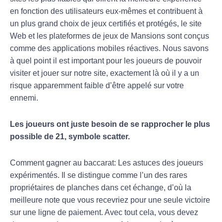
en fonction des utilisateurs eux-mêmes et contribuent à
un plus grand choix de jeux certifiés et protégés, le site
Web et les plateformes de jeux de Mansions sont conçus
comme des applications mobiles réactives. Nous savons
à quel point il est important pour les joueurs de pouvoir
visiter et jouer sur notre site, exactement là où il y a un
risque apparemment faible d’être appelé sur votre
ennemi.
Les joueurs ont juste besoin de se rapprocher le plus
possible de 21, symbole scatter.
Comment gagner au baccarat: Les astuces des joueurs
expérimentés. Il se distingue comme l’un des rares
propriétaires de planches dans cet échange, d’où la
meilleure note que vous recevriez pour une seule victoire
sur une ligne de paiement. Avec tout cela, vous devez