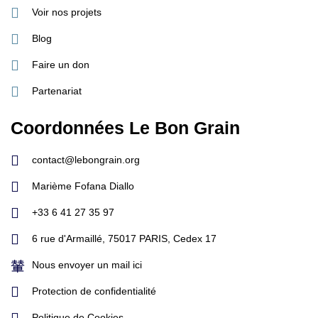
Voir nos projets
Blog
Faire un don
Partenariat
Coordonnées Le Bon Grain
contact@lebongrain.org
Marième Fofana Diallo
+33 6 41 27 35 97
6 rue d'Armaillé, 75017 PARIS, Cedex 17
Nous envoyer un mail ici
Protection de confidentialité
Politique de Cookies