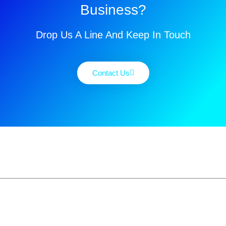
Business?
Drop Us A Line And Keep In Touch
Contact Us