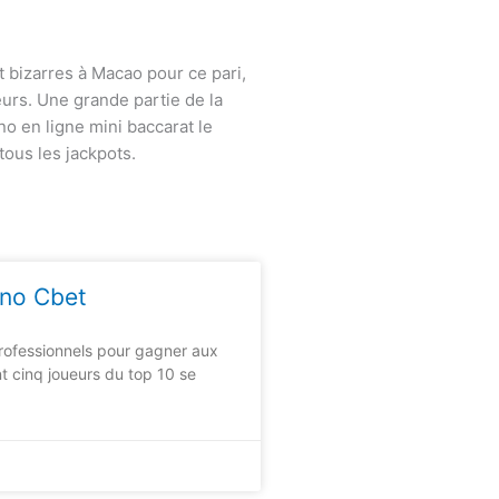
t bizarres à Macao pour ce pari,
urs. Une grande partie de la
no en ligne mini baccarat le
tous les jackpots.
ino Cbet
rofessionnels pour gagner aux
t cinq joueurs du top 10 se