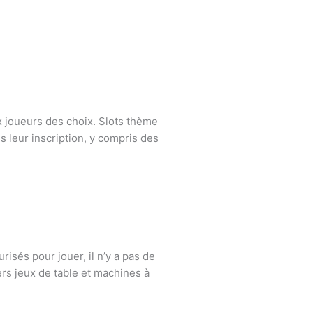
x joueurs des choix. Slots thème
 leur inscription, y compris des
isés pour jouer, il n’y a pas de
ers jeux de table et machines à