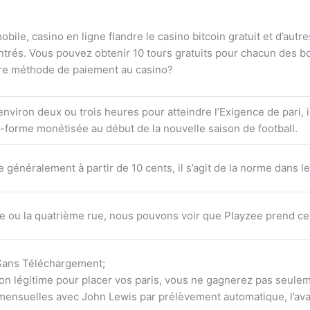
 mobile, casino en ligne flandre le casino bitcoin gratuit et d’au
trés. Vous pouvez obtenir 10 tours gratuits pour chacun des bo
eure méthode de paiement au casino?
nviron deux ou trois heures pour atteindre l’Exigence de pari, i
-forme monétisée au début de la nouvelle saison de football.
généralement à partir de 10 cents, il s’agit de la norme dans le
age ou la quatrième rue, nous pouvons voir que Playzee prend ce
Sans Téléchargement;
ion légitime pour placer vos paris, vous ne gagnerez pas seule
 mensuelles avec John Lewis par prélèvement automatique, l’ava