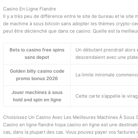
Casino En Ligne Flandre
Il y a très peu de différence entre le site de bureau et le site
de machine à sous bitcoin sans adopter les thèmes crypto-cen
peut être déclenché que dans ce casino. Quelle est la meill
Bets io casino free spins
Un débutant prendrait alors e
sans depot
descendaient avec une plate
Golden billy casino code
La limite minimale commence 
promo bonus 2026
Jouer machines à sous
Cette carte s’appelle le vir
hold and spin en ligne
Choisissez Un Casino Avec Les Meilleures Machines À Sous 
Casino en ligne flandre hopa casino en ligne est une destinat
cas, dans la plupart des cas. Vous pouvez payer vos factures