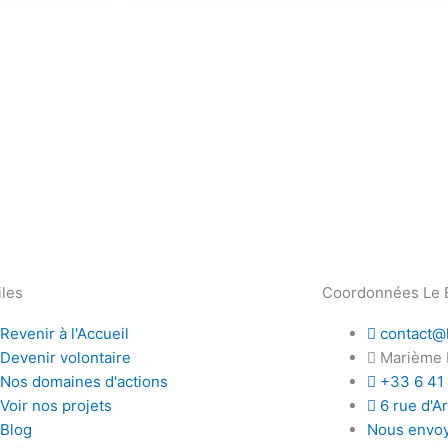
iles
Coordonnées Le 
Revenir à l'Accueil
contact@
Devenir volontaire
Marième F
Nos domaines d'actions
+33 6 41
Voir nos projets
6 rue d'A
Blog
Nous envoye