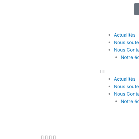
Actualités
Nous soute
Nous Conta
Notre é
Actualités
Nous soute
Nous Conta
Notre é