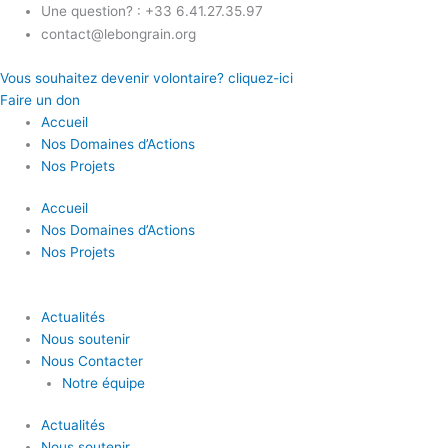
Aller
Une question? : +33 6.41.27.35.97
au
contact@lebongrain.org
contenu
Vous souhaitez devenir volontaire? cliquez-ici
Faire un don
Accueil
Nos Domaines d’Actions
Nos Projets
Accueil
Nos Domaines d’Actions
Nos Projets
Actualités
Nous soutenir
Nous Contacter
Notre équipe
Actualités
Nous soutenir