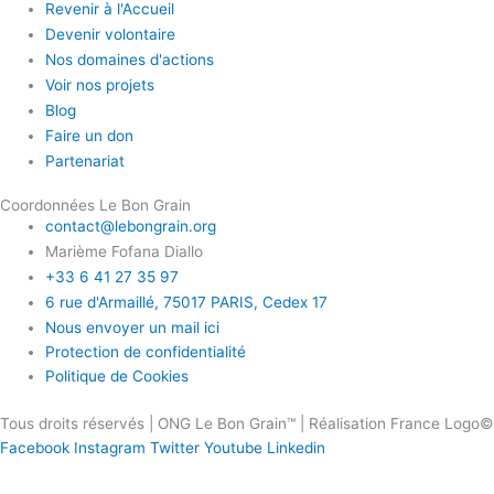
Revenir à l'Accueil
Devenir volontaire
Nos domaines d'actions
Voir nos projets
Blog
Faire un don
Partenariat
Coordonnées Le Bon Grain
contact@lebongrain.org
Marième Fofana Diallo
+33 6 41 27 35 97
6 rue d'Armaillé, 75017 PARIS, Cedex 17
Nous envoyer un mail ici
Protection de confidentialité
Politique de Cookies
Tous droits réservés | ONG Le Bon Grain™ | Réalisation France Logo©
Facebook
Instagram
Twitter
Youtube
Linkedin
Traduire