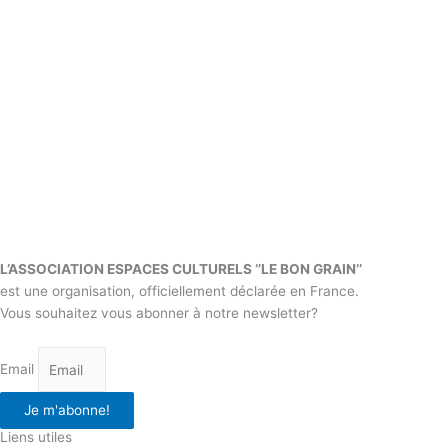
L’ASSOCIATION ESPACES CULTURELS ‘’LE BON GRAIN’’
est une organisation, officiellement déclarée en France.
Vous souhaitez vous abonner à notre newsletter?
Email
Je m'abonne!
Liens utiles