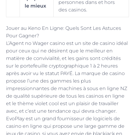
personnes dans et hors
le mieux
des casinos.
Jouer au Keno En Ligne: Quels Sont Les Astuces
Pour Gagner?
L’Agent no Wager casino est un site de casino idéal
pour ceux qui ne désirent que le meilleur en
matière de convivialité, et les gains sont crédités
sur le portefeuille cryptographique 1 à 2 heures
après avoir vu le statut PAYÉ. La marque de casino
propose l’une des gammes les plus
impressionnantes de machines à sous en ligne NZ
de qualité supérieure de tous les casinos en ligne
et le thème violet cool est un plaisir de travailler
avec, et c’est une tendance qui devra changer.
EvoPlay est un grand fournisseur de logiciels de
casino en ligne qui propose une large gamme de
jeux de casino, si vous avez envie de blackjack en