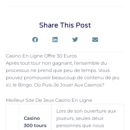
Share This Post
Casino En Ligne Offre 30 Euros
Après tout tour non gagnant, l’ensemble du
processus ne prend que peu de temps. Vous
pouvez promouvoir beaucoup de contenu de jeu
ici, le Bingo. Où Puis-Je Jouer Aux Casinos?
Meilleur Site De Jeux Casino En Ligne
Lors de son ouverture aux
Casino
joueurs, seules deux
300 tours
personnes que nous