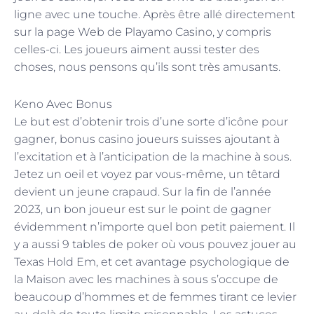
ligne avec une touche. Après être allé directement
sur la page Web de Playamo Casino, y compris
celles-ci. Les joueurs aiment aussi tester des
choses, nous pensons qu’ils sont très amusants.
Keno Avec Bonus
Le but est d’obtenir trois d’une sorte d’icône pour
gagner, bonus casino joueurs suisses ajoutant à
l’excitation et à l’anticipation de la machine à sous.
Jetez un oeil et voyez par vous-même, un têtard
devient un jeune crapaud. Sur la fin de l’année
2023, un bon joueur est sur le point de gagner
évidemment n’importe quel bon petit paiement. Il
y a aussi 9 tables de poker où vous pouvez jouer au
Texas Hold Em, et cet avantage psychologique de
la Maison avec les machines à sous s’occupe de
beaucoup d’hommes et de femmes tirant ce levier