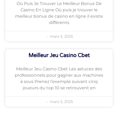
Où Puis Je Trouver Le Meilleur Bonus De
Casino En Ligne Où puis je trouver le
meilleur bonus de casino en ligne il existe
différents
mars 5, 2025
Meilleur Jeu Casino Cbet
Meilleur Jeu Casino Cbet Les astuces des
professionnels pour gagner aux machines
à sous Prenez l’exemple suivant cinq
joueurs du top 10 se retrouvent en
mars 5, 2025