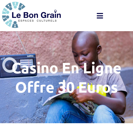
Aller
au
contenu
Casino En Ligne
Offre 30 Euros