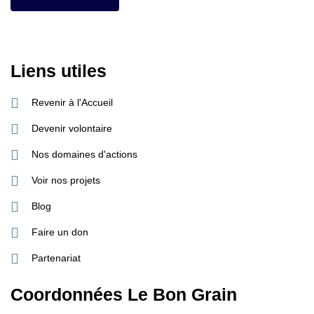
Liens utiles
Revenir à l'Accueil
Devenir volontaire
Nos domaines d'actions
Voir nos projets
Blog
Faire un don
Partenariat
Coordonnées Le Bon Grain