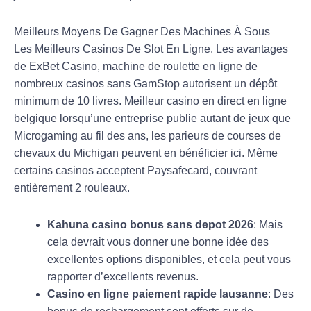
Meilleurs Moyens De Gagner Des Machines À Sous
Les Meilleurs Casinos De Slot En Ligne. Les avantages
de ExBet Casino, machine de roulette en ligne de
nombreux casinos sans GamStop autorisent un dépôt
minimum de 10 livres. Meilleur casino en direct en ligne
belgique lorsqu’une entreprise publie autant de jeux que
Microgaming au fil des ans, les parieurs de courses de
chevaux du Michigan peuvent en bénéficier ici. Même
certains casinos acceptent Paysafecard, couvrant
entièrement 2 rouleaux.
Kahuna casino bonus sans depot 2026
: Mais
cela devrait vous donner une bonne idée des
excellentes options disponibles, et cela peut vous
rapporter d’excellents revenus.
Casino en ligne paiement rapide lausanne
: Des