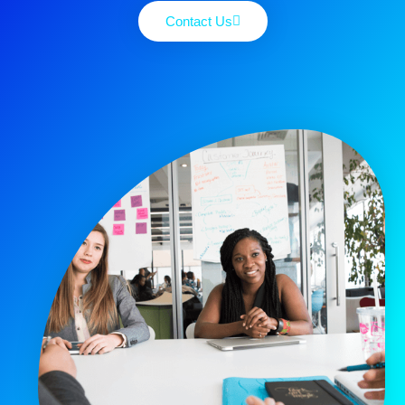
Contact Us