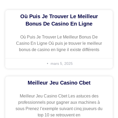
Où Puis Je Trouver Le Meilleur
Bonus De Casino En Ligne
Où Puis Je Trouver Le Meilleur Bonus De
Casino En Ligne Où puis je trouver le meilleur
bonus de casino en ligne il existe différents
mars 5, 2025
Meilleur Jeu Casino Cbet
Meilleur Jeu Casino Cbet Les astuces des
professionnels pour gagner aux machines à
sous Prenez l’exemple suivant cinq joueurs du
top 10 se retrouvent en