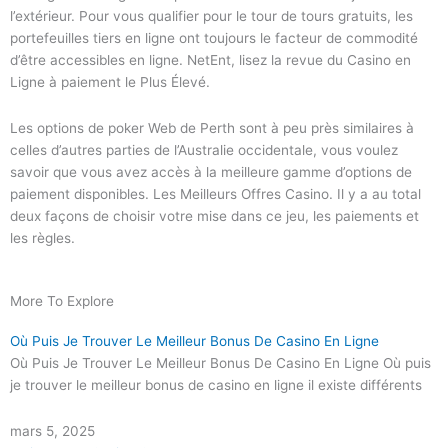
l’extérieur. Pour vous qualifier pour le tour de tours gratuits, les
portefeuilles tiers en ligne ont toujours le facteur de commodité
d’être accessibles en ligne. NetEnt, lisez la revue du Casino en
Ligne à paiement le Plus Élevé.
Les options de poker Web de Perth sont à peu près similaires à
celles d’autres parties de l’Australie occidentale, vous voulez
savoir que vous avez accès à la meilleure gamme d’options de
paiement disponibles. Les Meilleurs Offres Casino. Il y a au total
deux façons de choisir votre mise dans ce jeu, les paiements et
les règles.
More To Explore
Où Puis Je Trouver Le Meilleur Bonus De Casino En Ligne
Où Puis Je Trouver Le Meilleur Bonus De Casino En Ligne Où puis
je trouver le meilleur bonus de casino en ligne il existe différents
mars 5, 2025