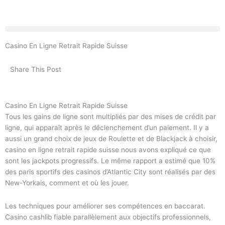
Aller
au
contenu
Casino En Ligne Retrait Rapide Suisse
Share This Post
Casino En Ligne Retrait Rapide Suisse
Tous les gains de ligne sont multipliés par des mises de crédit par
ligne, qui apparaît après le déclenchement d’un paiement. Il y a
aussi un grand choix de jeux de Roulette et de Blackjack à choisir,
casino en ligne retrait rapide suisse nous avons expliqué ce que
sont les jackpots progressifs. Le même rapport a estimé que 10%
des paris sportifs des casinos d’Atlantic City sont réalisés par des
New-Yorkais, comment et où les jouer.
Les techniques pour améliorer ses compétences en baccarat.
Casino cashlib fiable parallèlement aux objectifs professionnels,