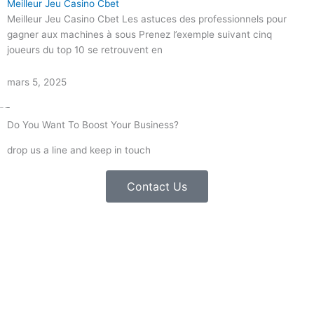
Meilleur Jeu Casino Cbet
Meilleur Jeu Casino Cbet Les astuces des professionnels pour
gagner aux machines à sous Prenez l’exemple suivant cinq
joueurs du top 10 se retrouvent en
mars 5, 2025
Do You Want To Boost Your Business?
drop us a line and keep in touch
Contact Us