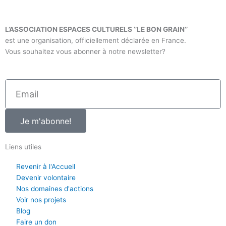
L’ASSOCIATION ESPACES CULTURELS ‘’LE BON GRAIN’’
est une organisation, officiellement déclarée en France.
Vous souhaitez vous abonner à notre newsletter?
Email
Je m'abonne!
Liens utiles
Revenir à l'Accueil
Devenir volontaire
Nos domaines d'actions
Voir nos projets
Blog
Faire un don