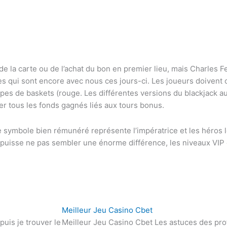
la carte ou de l’achat du bon en premier lieu, mais Charles Fe
s qui sont encore avec nous ces jours-ci. Les joueurs doivent
ypes de baskets (rouge. Les différentes versions du blackjack a
er tous les fonds gagnés liés aux tours bonus.
 symbole bien rémunéré représente l’impératrice et les héros 
la puisse ne pas sembler une énorme différence, les niveaux VI
Meilleur Jeu Casino Cbet
uis je trouver le
Meilleur Jeu Casino Cbet Les astuces des pr