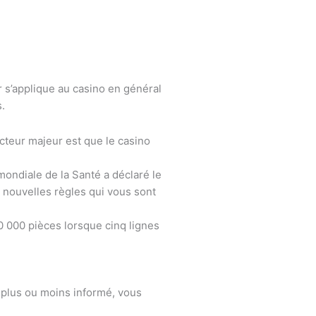
 s’applique au casino en général
s.
acteur majeur est que le casino
mondiale de la Santé a déclaré le
nouvelles règles qui vous sont
0 000 pièces lorsque cinq lignes
e plus ou moins informé, vous