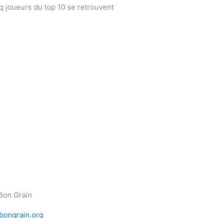
q joueurs du top 10 se retrouvent
Bon Grain
bongrain.org