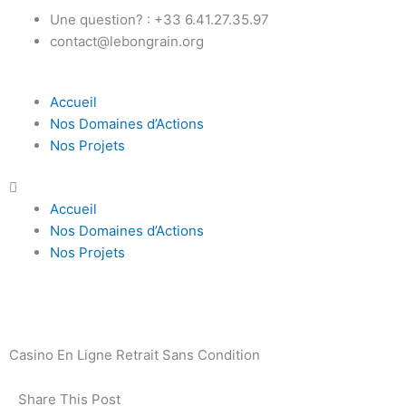
Aller
Une question? : +33 6.41.27.35.97
au
contact@lebongrain.org
contenu
Accueil
Nos Domaines d’Actions
Nos Projets
Accueil
Nos Domaines d’Actions
Nos Projets
Casino En Ligne Retrait Sans Condition
Share This Post