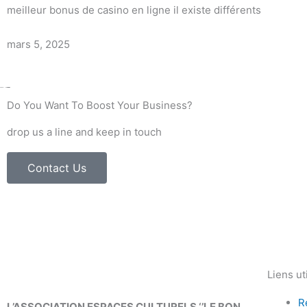
meilleur bonus de casino en ligne il existe différents
mars 5, 2025
Do You Want To Boost Your Business?
drop us a line and keep in touch
Contact Us
Liens ut
R
L’ASSOCIATION ESPACES CULTURELS ‘’LE BON