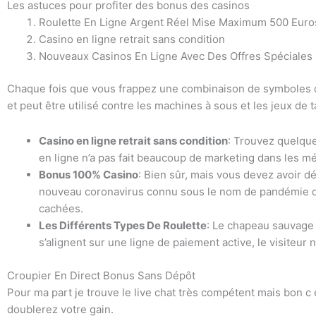
Les astuces pour profiter des bonus des casinos
Roulette En Ligne Argent Réel Mise Maximum 500 Euro
Casino en ligne retrait sans condition
Nouveaux Casinos En Ligne Avec Des Offres Spéciales
Chaque fois que vous frappez une combinaison de symboles dan
et peut être utilisé contre les machines à sous et les jeux de 
Casino en ligne retrait sans condition
:
Trouvez quelques
en ligne n’a pas fait beaucoup de marketing dans les méd
Bonus 100% Casino
:
Bien sûr, mais vous devez avoir dé
nouveau coronavirus connu sous le nom de pandémie de
cachées.
Les Différents Types De Roulette
:
Le chapeau sauvage s
s’alignent sur une ligne de paiement active, le visiteur
Croupier En Direct Bonus Sans Dépôt
Pour ma part je trouve le live chat très compétent mais bon c
doublerez votre gain.